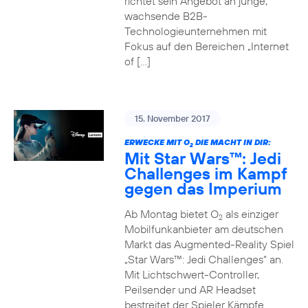
richtet sein Angebot an junge,
wachsende B2B-
Technologieunternehmen mit
Fokus auf den Bereichen „Internet
of […]
15. November 2017
ERWECKE MIT O
DIE MACHT IN DIR:
2
Mit Star Wars™: Jedi
Challenges im Kampf
gegen das Imperium
Ab Montag bietet O
als einziger
2
Mobilfunkanbieter am deutschen
Markt das Augmented-Reality Spiel
„Star Wars™: Jedi Challenges“ an.
Mit Lichtschwert-Controller,
Peilsender und AR Headset
bestreitet der Spieler Kämpfe