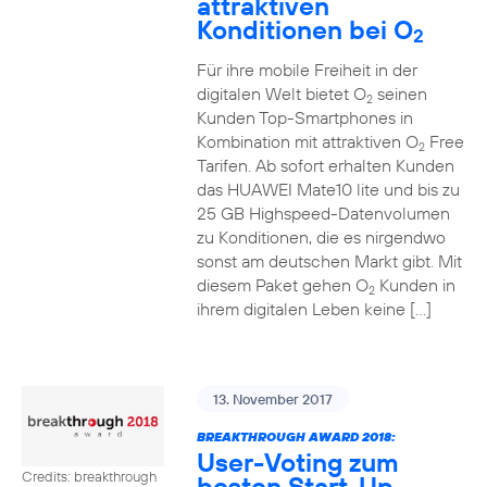
attraktiven
Konditionen bei O
2
Für ihre mobile Freiheit in der
digitalen Welt bietet O
seinen
2
Kunden Top-Smartphones in
Kombination mit attraktiven O
Free
2
Tarifen. Ab sofort erhalten Kunden
das HUAWEI Mate10 lite und bis zu
25 GB Highspeed-Datenvolumen
zu Konditionen, die es nirgendwo
sonst am deutschen Markt gibt. Mit
diesem Paket gehen O
Kunden in
2
ihrem digitalen Leben keine […]
13. November 2017
BREAKTHROUGH AWARD 2018:
User-Voting zum
Credits: breakthrough
besten Start-Up-