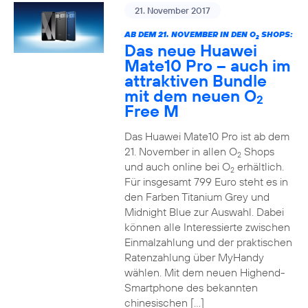
21. November 2017
AB DEM 21. NOVEMBER IN DEN O
SHOPS:
2
Das neue Huawei
Mate10 Pro – auch im
attraktiven Bundle
mit dem neuen O
2
Free M
Das Huawei Mate10 Pro ist ab dem
21. November in allen O
Shops
2
und auch online bei O
erhältlich.
2
Für insgesamt 799 Euro steht es in
den Farben Titanium Grey und
Midnight Blue zur Auswahl. Dabei
können alle Interessierte zwischen
Einmalzahlung und der praktischen
Ratenzahlung über MyHandy
wählen. Mit dem neuen Highend-
Smartphone des bekannten
chinesischen […]