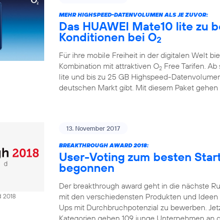
MEHR HIGHSPEED-DATENVOLUMEN ALS JE ZUVOR:
Das HUAWEI Mate10 lite zu b
Konditionen bei O
2
Für ihre mobile Freiheit in der digitalen Welt bi
Kombination mit attraktiven O
Free Tarifen. A
2
lite und bis zu 25 GB Highspeed-Datenvolumen
deutschen Markt gibt. Mit diesem Paket gehen
13. November 2017
BREAKTHROUGH AWARD 2018:
User-Voting zum besten Sta
begonnen
Der breakthrough award geht in die nächste R
mit den verschiedensten Produkten und Ideen Ze
d 2018
Ups mit Durchbruchpotenzial zu bewerben. Jetzt
Kategorien gehen 109 junge Unternehmen an d