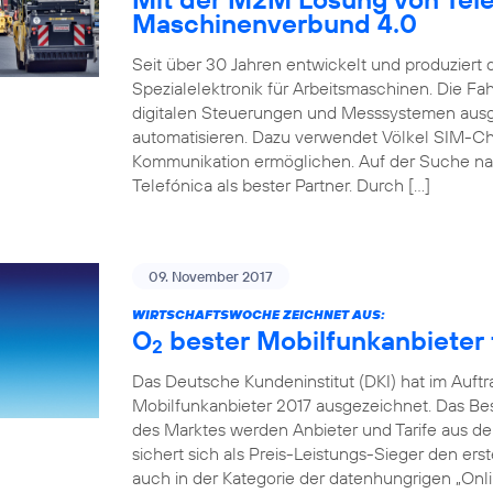
Maschinenverbund 4.0
Seit über 30 Jahren entwickelt und produziert
Spezialelektronik für Arbeitsmaschinen. Die 
digitalen Steuerungen und Messsystemen ausg
automatisieren. Dazu verwendet Völkel SIM-Ch
Kommunikation ermöglichen. Auf der Suche na
Telefónica als bester Partner. Durch […]
09. November 2017
WIRTSCHAFTSWOCHE ZEICHNET AUS:
O
bester Mobilfunkanbieter f
2
Das Deutsche Kundeninstitut (DKI) hat im Auft
Mobilfunkanbieter 2017 ausgezeichnet. Das Beso
des Marktes werden Anbieter und Tarife aus de
sichert sich als Preis-Leistungs-Sieger den erst
auch in der Kategorie der datenhungrigen „Onlin