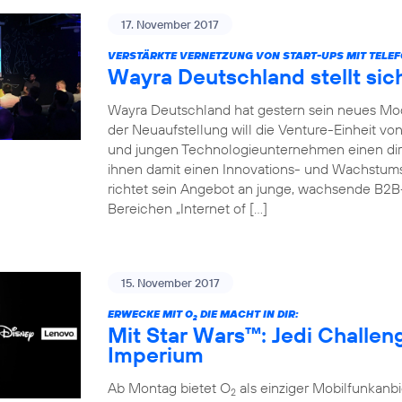
17. November 2017
VERSTÄRKTE VERNETZUNG VON START-UPS MIT TELEF
Wayra Deutschland stellt sic
Wayra Deutschland hat gestern sein neues Mode
der Neuaufstellung will die Venture-Einheit vo
und jungen Technologieunternehmen einen dir
ihnen damit einen Innovations- und Wachstu
richtet sein Angebot an junge, wachsende B2
Bereichen „Internet of […]
15. November 2017
ERWECKE MIT O
DIE MACHT IN DIR:
2
Mit Star Wars™: Jedi Challe
Imperium
Ab Montag bietet O
als einziger Mobilfunkan
2