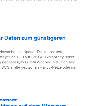
2
r Daten zum günstigeren
. November ein Update. Das enthaltene
igt von 1 GB auf 1,25 GB. Gleichzeitig senkt
günstigere 8,99 Euro/4 Wochen. Natürlich sind
nd SMS in alle deutschen Handy-Netze oder ins
ELEKTRONIK:
efónica auf dem Weg zum