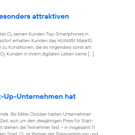
esonders attraktiven
etet O
seinen Kunden Top-Smartphones in
2
b sofort erhalten Kunden das HUAWEI Mate10
 zu Konditionen, die es nirgendwo sonst am
 O
Kunden in ihrem digitalen Leben keine […]
2
rt-Up-Unternehmen hat
unde. Bis Mitte Oktober hatten Unternehmer
it, sich um den diesjährigen Preis für Start-
 stehen die Teilnehmer fest – in insgesamt 11
en Start. O
ist Partner der Preisverleihung und