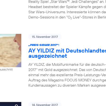
Reality Spiel „Star Wars™: Jedi Challenges“ an.
Headset bestreitet der Spieler Kämpfe gegen da
Star Wars-Universums. Interessierte können das
Demo-Sessions in den “O
Live“-Stores in Berl
2
15. November 2017
„PREIS-SIEGER 2017“:
AY YILDIZ mit Deutschlandtes
ausgezeichnet
AY YILDIZ, die Mobilfunkmarke für die deutsch
2017“ mit Gold ausgezeichnet. Das von Deutsch
usschnitt
einmal mehr das exzellente Preis-Leistungs-Ver
Auftrag des Magazins FOCUS MONEY durchgefü
Kundenaussagen zu diversen Marken ausgewerte
14. November 2017