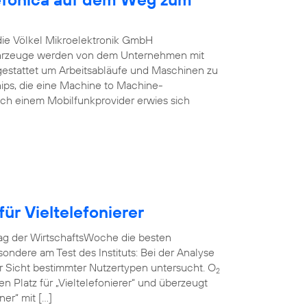
 die Völkel Mikroelektronik GmbH
Fahrzeuge werden von dem Unternehmen mit
estattet um Arbeitsabläufe und Maschinen zu
ips, die eine Machine to Machine-
ch einem Mobilfunkprovider erwies sich
ür Vieltelefonierer
rag der WirtschaftsWoche die besten
ndere am Test des Instituts: Bei der Analyse
r Sicht bestimmter Nutzertypen untersucht. O
2
en Platz für „Vieltelefonierer“ und überzeugt
er“ mit […]