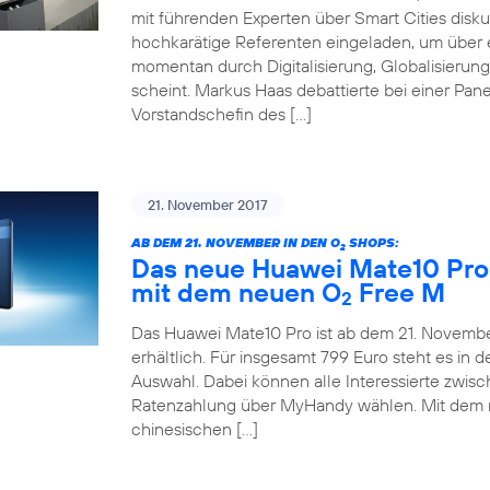
mit führenden Experten über Smart Cities disku
hochkarätige Referenten eingeladen, um über e
momentan durch Digitalisierung, Globalisieru
scheint. Markus Haas debattierte bei einer Pane
Vorstandschefin des […]
21. November 2017
AB DEM 21. NOVEMBER IN DEN O
SHOPS:
2
Das neue Huawei Mate10 Pro 
mit dem neuen O
Free M
2
Das Huawei Mate10 Pro ist ab dem 21. November
erhältlich. Für insgesamt 799 Euro steht es in
Auswahl. Dabei können alle Interessierte zwis
Ratenzahlung über MyHandy wählen. Mit dem
chinesischen […]