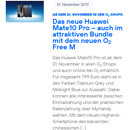
21. November 2017
AB DEM 21. NOVEMBER IN DEN O
SHOPS:
2
Das neue Huawei
Mate10 Pro – auch im
attraktiven Bundle
mit dem neuen O
2
Free M
Das Huawei Mate10 Pro ist ab dem
21. November in allen O
Shops
2
und auch online bei O
erhältlich.
2
Für insgesamt 799 Euro steht es in
den Farben Titanium Grey und
Midnight Blue zur Auswahl. Dabei
können alle Interessierte zwischen
Einmalzahlung und der praktischen
Ratenzahlung über MyHandy
wählen. Mit dem neuen Highend-
Smartphone des bekannten
chinesischen […]