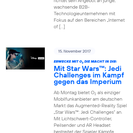
richtet sein Angebot an junge,
wachsende B2B-
Technologieunternehmen mit
Fokus auf den Bereichen „Internet
of […]
15. November 2017
ERWECKE MIT O
DIE MACHT IN DIR:
2
Mit Star Wars™: Jedi
Challenges im Kampf
gegen das Imperium
Ab Montag bietet O
als einziger
2
Mobilfunkanbieter am deutschen
Markt das Augmented-Reality Spiel
„Star Wars™: Jedi Challenges“ an.
Mit Lichtschwert-Controller,
Peilsender und AR Headset
bestreitet der Spieler Kämpfe