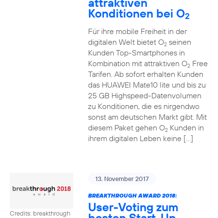
attraktiven
Konditionen bei O
2
Für ihre mobile Freiheit in der
digitalen Welt bietet O
seinen
2
Kunden Top-Smartphones in
Kombination mit attraktiven O
Free
2
Tarifen. Ab sofort erhalten Kunden
das HUAWEI Mate10 lite und bis zu
25 GB Highspeed-Datenvolumen
zu Konditionen, die es nirgendwo
sonst am deutschen Markt gibt. Mit
diesem Paket gehen O
Kunden in
2
ihrem digitalen Leben keine […]
13. November 2017
BREAKTHROUGH AWARD 2018:
User-Voting zum
Credits: breakthrough
besten Start-Up-