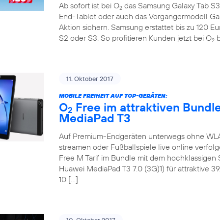
Ab sofort ist bei O
das Samsung Galaxy Tab S3 
2
End-Tablet oder auch das Vorgängermodell Ga
Aktion sichern. Samsung erstattet bis zu 120 E
S2 oder S3. So profitieren Kunden jetzt bei O
b
2
11. Oktober 2017
MOBILE FREIHEIT AUF TOP-GERÄTEN:
O
Free im attraktiven Bundl
2
MediaPad T3
Auf Premium-Endgeräten unterwegs ohne WLAN 
streamen oder Fußballspiele live online verfol
Free M Tarif im Bundle mit dem hochklassige
Huawei MediaPad T3 7.0 (3G)1) für attraktive 3
10 […]
10. Oktober 2017