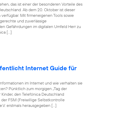
hen, das ist einer der besonderen Vorteile des
eutschland. Ab dem 20. Oktober ist dieser
verfügbar. Mit firmeneigenen Tools sowie
sgerechte und zuverlässige
en Gefährdungen im digitalen Umfeld Herr zu
ica […]
entlicht Internet Guide für
Informationen im Internet und wie verhalten sie
rken? Pünktlich zum morgigen „Tag der
ür Kinder, den Telefónica Deutschland
er FSM (Freiwillige Selbstkontrolle
e.V. erstmals herausgegeben […]