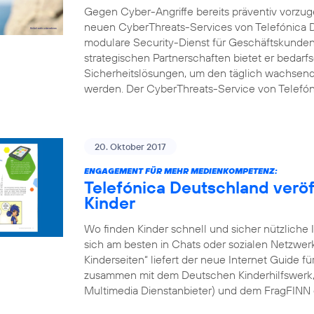
Gegen Cyber-Angriffe bereits präventiv vorzuge
neuen CyberThreats-Services von Telefónica D
modulare Security-Dienst für Geschäftskunden 
strategischen Partnerschaften bietet er bedarf
Sicherheitslösungen, um den täglich wachsend
werden. Der CyberThreats-Service von Telefón
20. Oktober 2017
ENGAGEMENT FÜR MEHR MEDIENKOMPETENZ:
Telefónica Deutschland veröff
Kinder
Wo finden Kinder schnell und sicher nützliche 
sich am besten in Chats oder sozialen Netzwe
Kinderseiten“ liefert der neue Internet Guide f
zusammen mit dem Deutschen Kinderhilfswerk, d
Multimedia Dienstanbieter) und dem FragFINN 