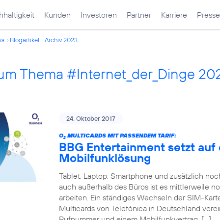
haltigkeit
Kunden
Investoren
Partner
Karriere
Presse
ws
Blogartikel
Archiv 2023
 zum Thema #Internet_der_Dinge 20
24. Oktober 2017
O
MULTICARDS MIT PASSENDEM TARIF:
2
BBG Entertainment setzt auf 
Mobilfunklösung
Tablet, Laptop, Smartphone und zusätzlich no
auch außerhalb des Büros ist es mittlerweile n
arbeiten. Ein ständiges Wechseln der SIM-Karte
Multicards von Telefónica in Deutschland verei
Rufnummer und einem Mobilfunkvertrag. […]