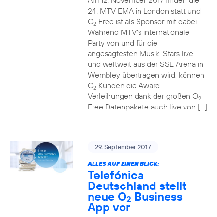
Am 12. November 2017 finden die
24. MTV EMA in London statt und
O
Free ist als Sponsor mit dabei.
2
Während MTV’s internationale
Party von und für die
angesagtesten Musik-Stars live
und weltweit aus der SSE Arena in
Wembley übertragen wird, können
O
Kunden die Award-
2
Verleihungen dank der großen O
2
Free Datenpakete auch live von […]
29. September 2017
ALLES AUF EINEN BLICK:
Telefónica
Deutschland stellt
neue O
Business
2
App vor