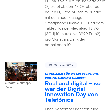
Fußballspiele live online verfolgen:
O
bietet ab dem 17. Oktober den
2
neuen O
Free M Tarif im Bundle
2
mit dem hochklassigen
Smartphone Huawei P10 und dem
Tablet Huawei MediaPad T3 7.0
(3G)1) für attraktive 39,99 Euro2)
pro Monat an. Dank der
enthaltenen 10 […]
10. Oktober 2017
STRATEGIEN FÜR DIE ERFOLGREICHE
DIGITALISIERUNG ERLEBEN:
Real und digital – so
Credits: Christoph
war der Digital
Reiss
Innovation Day von
Telefónica
Ende September konnten rund