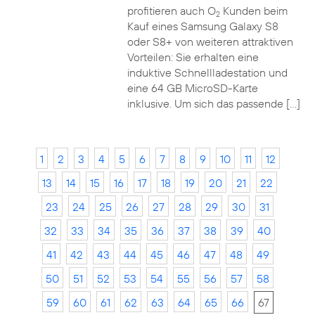
profitieren auch O
Kunden beim
2
Kauf eines Samsung Galaxy S8
oder S8+ von weiteren attraktiven
Vorteilen: Sie erhalten eine
induktive Schnellladestation und
eine 64 GB MicroSD-Karte
inklusive. Um sich das passende […]
1
2
3
4
5
6
7
8
9
10
11
12
13
14
15
16
17
18
19
20
21
22
23
24
25
26
27
28
29
30
31
32
33
34
35
36
37
38
39
40
41
42
43
44
45
46
47
48
49
50
51
52
53
54
55
56
57
58
59
60
61
62
63
64
65
66
67