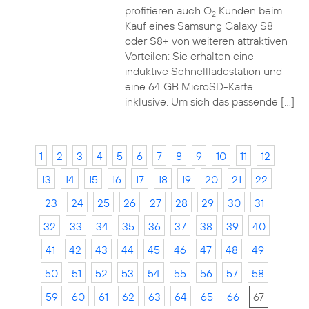
profitieren auch O
Kunden beim
2
Kauf eines Samsung Galaxy S8
oder S8+ von weiteren attraktiven
Vorteilen: Sie erhalten eine
induktive Schnellladestation und
eine 64 GB MicroSD-Karte
inklusive. Um sich das passende […]
1
2
3
4
5
6
7
8
9
10
11
12
13
14
15
16
17
18
19
20
21
22
23
24
25
26
27
28
29
30
31
32
33
34
35
36
37
38
39
40
41
42
43
44
45
46
47
48
49
50
51
52
53
54
55
56
57
58
59
60
61
62
63
64
65
66
67