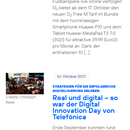
Fußballspiele live online verfolgen:
O
bietet ab dem 17. Oktober den
2
neuen O
Free M Tarif im Bundle
2
mit dem hochklassigen
Smartphone Huawei P10 und dem
Tablet Huawei MediaPad T3 7.0
(3G)1) für attraktive 39,99 Euro2)
pro Monat an. Dank der
enthaltenen 10 […]
10. Oktober 2017
STRATEGIEN FÜR DIE ERFOLGREICHE
DIGITALISIERUNG ERLEBEN:
Real und digital – so
Credits: Christoph
war der Digital
Reiss
Innovation Day von
Telefónica
Ende September konnten rund