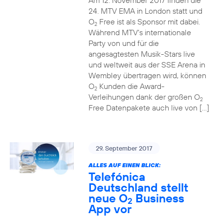
Am 12. November 2017 finden die
24. MTV EMA in London statt und
O
Free ist als Sponsor mit dabei.
2
Während MTV’s internationale
Party von und für die
angesagtesten Musik-Stars live
und weltweit aus der SSE Arena in
Wembley übertragen wird, können
O
Kunden die Award-
2
Verleihungen dank der großen O
2
Free Datenpakete auch live von […]
29. September 2017
ALLES AUF EINEN BLICK:
Telefónica
Deutschland stellt
neue O
Business
2
App vor