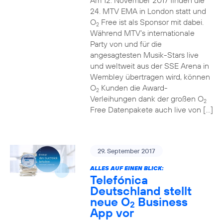
Am 12. November 2017 finden die
24. MTV EMA in London statt und
O
Free ist als Sponsor mit dabei.
2
Während MTV’s internationale
Party von und für die
angesagtesten Musik-Stars live
und weltweit aus der SSE Arena in
Wembley übertragen wird, können
O
Kunden die Award-
2
Verleihungen dank der großen O
2
Free Datenpakete auch live von […]
29. September 2017
ALLES AUF EINEN BLICK:
Telefónica
Deutschland stellt
neue O
Business
2
App vor