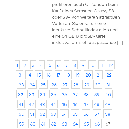
profitieren auch O
Kunden beim
2
Kauf eines Samsung Galaxy S8
oder S8+ von weiteren attraktiven
Vorteilen: Sie erhalten eine
induktive Schnellladestation und
eine 64 GB MicroSD-Karte
inklusive. Um sich das passende […]
1
2
3
4
5
6
7
8
9
10
11
12
13
14
15
16
17
18
19
20
21
22
23
24
25
26
27
28
29
30
31
32
33
34
35
36
37
38
39
40
41
42
43
44
45
46
47
48
49
50
51
52
53
54
55
56
57
58
59
60
61
62
63
64
65
66
67