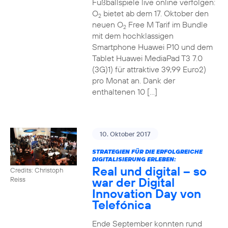
Fußballspiele live online verfolgen:
O
bietet ab dem 17. Oktober den
2
neuen O
Free M Tarif im Bundle
2
mit dem hochklassigen
Smartphone Huawei P10 und dem
Tablet Huawei MediaPad T3 7.0
(3G)1) für attraktive 39,99 Euro2)
pro Monat an. Dank der
enthaltenen 10 […]
10. Oktober 2017
STRATEGIEN FÜR DIE ERFOLGREICHE
DIGITALISIERUNG ERLEBEN:
Real und digital – so
Credits: Christoph
war der Digital
Reiss
Innovation Day von
Telefónica
Ende September konnten rund