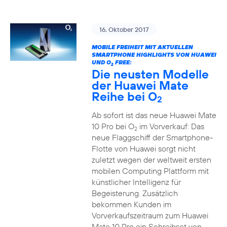
16. Oktober 2017
MOBILE FREIHEIT MIT AKTUELLEN
SMARTPHONE HIGHLIGHTS VON HUAWEI
UND O
FREE:
2
Die neusten Modelle
der Huawei Mate
Reihe bei O
2
Ab sofort ist das neue Huawei Mate
10 Pro bei O
im Vorverkauf: Das
2
neue Flaggschiff der Smartphone-
Flotte von Huawei sorgt nicht
zuletzt wegen der weltweit ersten
mobilen Computing Plattform mit
künstlicher Intelligenz für
Begeisterung. Zusätzlich
bekommen Kunden im
Vorverkaufszeitraum zum Huawei
Mate 10 Pro ein Schreibset von