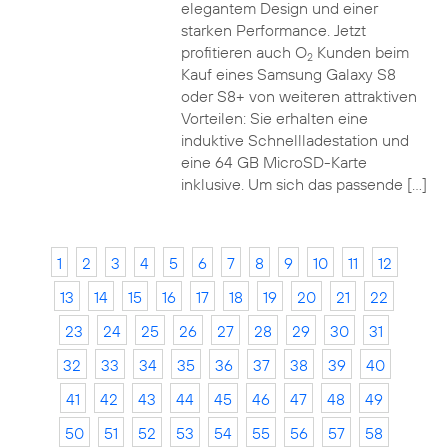
elegantem Design und einer
starken Performance. Jetzt
profitieren auch O
Kunden beim
2
Kauf eines Samsung Galaxy S8
oder S8+ von weiteren attraktiven
Vorteilen: Sie erhalten eine
induktive Schnellladestation und
eine 64 GB MicroSD-Karte
inklusive. Um sich das passende […]
1
2
3
4
5
6
7
8
9
10
11
12
13
14
15
16
17
18
19
20
21
22
23
24
25
26
27
28
29
30
31
32
33
34
35
36
37
38
39
40
41
42
43
44
45
46
47
48
49
50
51
52
53
54
55
56
57
58