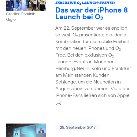
EXKLUSIVE O
LAUNCH-EVENTS:
2
Das war der iPhone 8
Credits: Dominik
Launch bei O
2
Gigler
Am 22. September war es endlich
so weit: O
präsentierte die ideale
2
Kombination für die mobile Freiheit
mit den neuen iPhones und O
2
Free. Bei den exklusiven O
2
Launch-Events in München,
Hamburg, Berlin, Köln und Frankfurt
am Main standen Kunden
Schlange, um die Neuheiten in
Augenschein zu nehmen. Viele der
iPhone-Fans ließen sich von Apple
[…]
28. September 2017