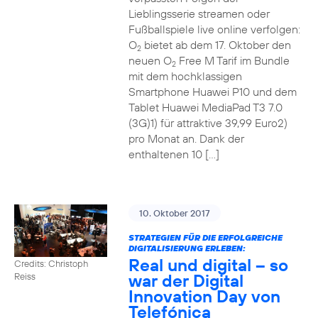
Lieblingsserie streamen oder
Fußballspiele live online verfolgen:
O
bietet ab dem 17. Oktober den
2
neuen O
Free M Tarif im Bundle
2
mit dem hochklassigen
Smartphone Huawei P10 und dem
Tablet Huawei MediaPad T3 7.0
(3G)1) für attraktive 39,99 Euro2)
pro Monat an. Dank der
enthaltenen 10 […]
10. Oktober 2017
STRATEGIEN FÜR DIE ERFOLGREICHE
DIGITALISIERUNG ERLEBEN:
Real und digital – so
Credits: Christoph
war der Digital
Reiss
Innovation Day von
Telefónica