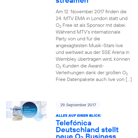
streamen
Am 12. November 2017 finden die
24. MTV EMA in London statt und
O
Free ist als Sponsor mit dabei.
2
Während MTV’s internationale
Party von und für die
angesagtesten Musik-Stars live
und weltweit aus der SSE Arena in
Wembley übertragen wird, können
O
Kunden die Award-
2
Verleihungen dank der großen O
2
Free Datenpakete auch live von […]
29. September 2017
ALLES AUF EINEN BLICK:
Telefónica
Deutschland stellt
neue O
Business
2