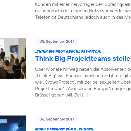
Kunden mit einer hervorragenden Sprachqualität
nur innerhalb der eigenen Netze verwendet w
Telefónica Deutschland jedoch auch in das Mob
08. September 2017
„THINK BIG PRO“ ABSCHLUSS-PITCH:
Think Big Projektteams stelle
Über Monate hinweg haben die Absolventen de
„Think Big“ viel Energie investiert und ihre digi
wie „CrowdProtect“, mit der bei sexuellen Übe
Projekt „cube“. „Your take on Europe“, das jun
Brüssel geben will. Bei […]
06. September 2017
MOBILE FREIHEIT FÜR O
KUNDEN:
2