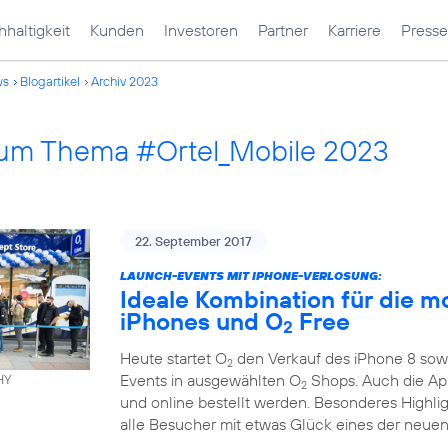
haltigkeit
Kunden
Investoren
Partner
Karriere
Presse
ws
Blogartikel
Archiv 2023
 zum Thema #Ortel_Mobile 2023
22. September 2017
LAUNCH-EVENTS MIT IPHONE-VERLOSUNG:
Ideale Kombination für die m
iPhones und O
Free
2
Heute startet O
den Verkauf des iPhone 8 sowi
2
Events in ausgewählten O
Shops. Auch die App
HY
2
und online bestellt werden. Besonderes Highli
alle Besucher mit etwas Glück eines der neuen