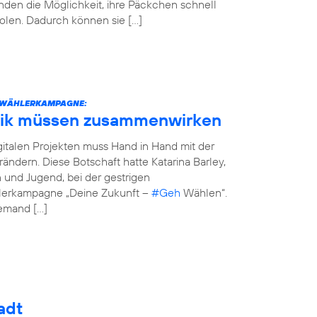
den die Möglichkeit, ihre Päckchen schnell
olen. Dadurch können sie […]
STWÄHLERKAMPAGNE:
tik müssen zusammenwirken
italen Projekten muss Hand in Hand mit der
erändern. Diese Botschaft hatte Katarina Barley,
n und Jugend, bei der gestrigen
hlerkampagne „Deine Zukunft –
#Geh
Wählen“.
jemand […]
adt