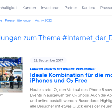
haltigkeit
Kunden
Investoren
Partner
Karriere
Presse
ws
Pressemitteilungen
Archiv 2022
ilungen zum Thema #Internet_der_
22. September 2017
LAUNCH-EVENTS MIT IPHONE-VERLOSUNG:
Ideale Kombination für die m
iPhones und O
Free
2
Heute startet O
den Verkauf des iPhone 8 sowi
2
Events in ausgewählten O
Shops. Auch die App
HY
2
und online bestellt werden. Besonderes Highli
alle Besucher mit etwas Glück eines der neuen