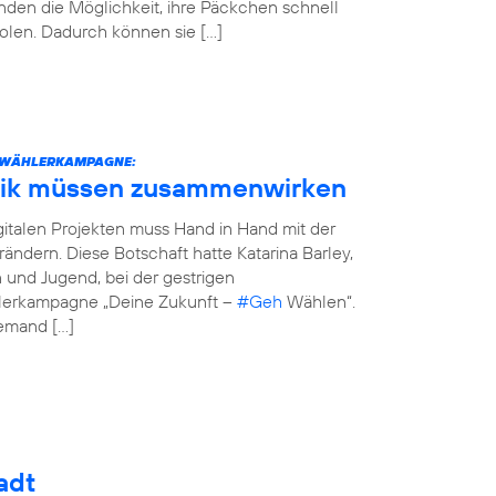
den die Möglichkeit, ihre Päckchen schnell
olen. Dadurch können sie […]
STWÄHLERKAMPAGNE:
tik müssen zusammenwirken
italen Projekten muss Hand in Hand mit der
erändern. Diese Botschaft hatte Katarina Barley,
n und Jugend, bei der gestrigen
hlerkampagne „Deine Zukunft –
#Geh
Wählen“.
jemand […]
adt