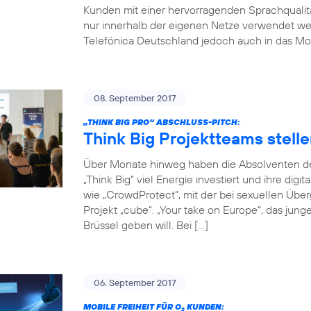
Kunden mit einer hervorragenden Sprachqualität
nur innerhalb der eigenen Netze verwendet w
Telefónica Deutschland jedoch auch in das Mob
08. September 2017
„THINK BIG PRO“ ABSCHLUSS-PITCH:
Think Big Projektteams stelle
Über Monate hinweg haben die Absolventen de
„Think Big“ viel Energie investiert und ihre digi
wie „CrowdProtect“, mit der bei sexuellen Übe
Projekt „cube“. „Your take on Europe“, das jun
Brüssel geben will. Bei […]
06. September 2017
MOBILE FREIHEIT FÜR O
KUNDEN:
2