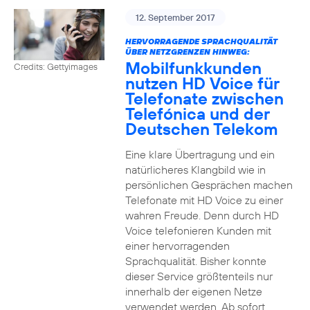
12. September 2017
HERVORRAGENDE SPRACHQUALITÄT
ÜBER NETZGRENZEN HINWEG:
Mobilfunkkunden
Credits: Gettyimages
nutzen HD Voice für
Telefonate zwischen
Telefónica und der
Deutschen Telekom
Eine klare Übertragung und ein
natürlicheres Klangbild wie in
persönlichen Gesprächen machen
Telefonate mit HD Voice zu einer
wahren Freude. Denn durch HD
Voice telefonieren Kunden mit
einer hervorragenden
Sprachqualität. Bisher konnte
dieser Service größtenteils nur
innerhalb der eigenen Netze
verwendet werden. Ab sofort