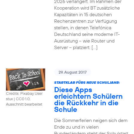
2026 verlängert. Im Rahmen der
Kooperation wird BT zusätzliche
Kapazitäten in 15 deutschen
Rechenzentren zur Verfügung
stellen, in denen Telefónica
Deutschland seine moderne IT-
Ausrüstung – wie Router und
Server – platziert. […]
29. August 2017
STARTKLAR FÜRS NEUE SCHULJAHR:
Diese Apps
Credits: Pixabay User
erleichtern Schülern
stux
|
CC0 1.0,
die Rückkehr in die
Ausschnitt bearbeitet
Schule
Die Sommerferien neigen sich dem
Ende zu und in vielen
Bundesländern steht der Schulstart