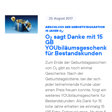
23. August 2017
ABSCHLUSS DER GEBURTSTAGSAKTION
15 JAHRE O
:
2
O
sagt Danke mit 15
2
GB
YOUbiläumsgeschenk
für Bestandskunden
Zum Ende der Geburtstagswochen
von O
gibt es noch einmal
2
Geschenke. Nach der
Geburtstagslotterie, bei der sich
jeder teilnehmende Kunde über
einen Preis freuen konnte, folgt ein
weiteres YOUbiläumsgeschenk für
Bestandskunden: Als Dank für 15
tolle Jahre erhalten sie einmalig 15
GB Extra-Datenvolumen. Ab dem 5.