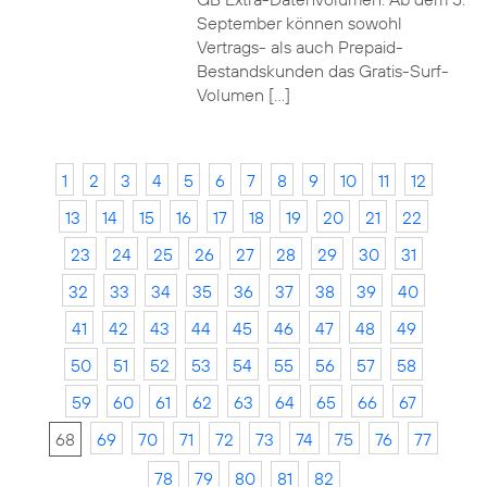
September können sowohl
Vertrags- als auch Prepaid-
Bestandskunden das Gratis-Surf-
Volumen […]
1
2
3
4
5
6
7
8
9
10
11
12
13
14
15
16
17
18
19
20
21
22
23
24
25
26
27
28
29
30
31
32
33
34
35
36
37
38
39
40
41
42
43
44
45
46
47
48
49
50
51
52
53
54
55
56
57
58
59
60
61
62
63
64
65
66
67
68
69
70
71
72
73
74
75
76
77
78
79
80
81
82