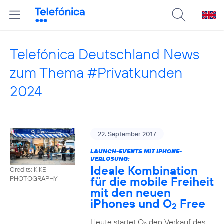
Telefónica Deutschland News
zum Thema #Privatkunden
2024
22. September 2017
LAUNCH-EVENTS MIT IPHONE-
VERLOSUNG:
Ideale Kombination
Credits: KIKE
für die mobile Freiheit
PHOTOGRAPHY
mit den neuen
iPhones und O
Free
2
Heute startet O
den Verkauf des