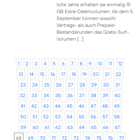
tolle Jahre erhalten sie einmalig 15
GB Extra-Datenvolumen. Ab dem 5.
September können sowohl
Vertrags- als auch Prepaid-
Bestandskunden das Gratis-Surf-
Volumen […]
1
2
3
4
5
6
7
8
9
10
11
12
13
14
15
16
17
18
19
20
21
22
23
24
25
26
27
28
29
30
31
32
33
34
35
36
37
38
39
40
41
42
43
44
45
46
47
48
49
50
51
52
53
54
55
56
57
58
59
60
61
62
63
64
65
66
67
68
69
70
71
72
73
74
75
76
77