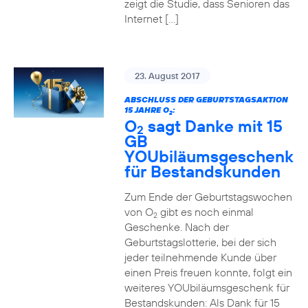
zeigt die Studie, dass Senioren das
Internet […]
23. August 2017
ABSCHLUSS DER GEBURTSTAGSAKTION
15 JAHRE O
:
2
O
sagt Danke mit 15
2
GB
YOUbiläumsgeschenk
für Bestandskunden
Zum Ende der Geburtstagswochen
von O
gibt es noch einmal
2
Geschenke. Nach der
Geburtstagslotterie, bei der sich
jeder teilnehmende Kunde über
einen Preis freuen konnte, folgt ein
weiteres YOUbiläumsgeschenk für
Bestandskunden: Als Dank für 15