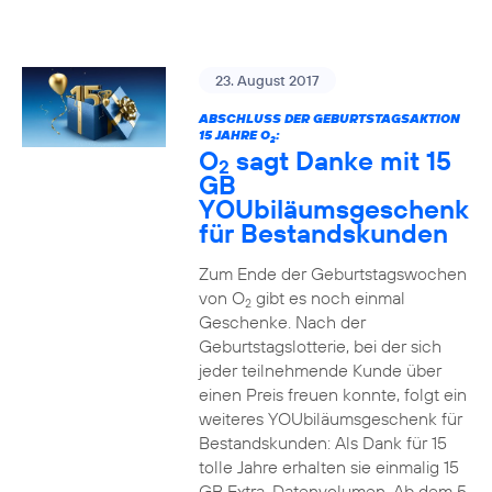
23. August 2017
ABSCHLUSS DER GEBURTSTAGSAKTION
15 JAHRE O
:
2
O
sagt Danke mit 15
2
GB
YOUbiläumsgeschenk
für Bestandskunden
Zum Ende der Geburtstagswochen
von O
gibt es noch einmal
2
Geschenke. Nach der
Geburtstagslotterie, bei der sich
jeder teilnehmende Kunde über
einen Preis freuen konnte, folgt ein
weiteres YOUbiläumsgeschenk für
Bestandskunden: Als Dank für 15
tolle Jahre erhalten sie einmalig 15
GB Extra-Datenvolumen. Ab dem 5.