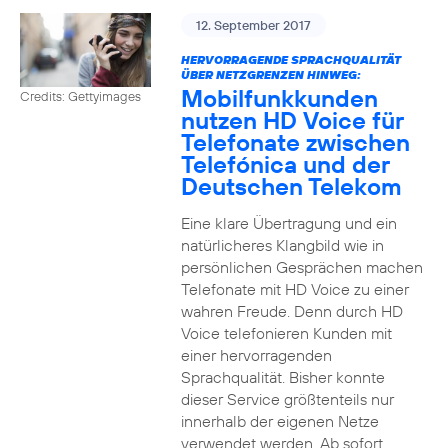
12. September 2017
HERVORRAGENDE SPRACHQUALITÄT
ÜBER NETZGRENZEN HINWEG:
Mobilfunkkunden
Credits: Gettyimages
nutzen HD Voice für
Telefonate zwischen
Telefónica und der
Deutschen Telekom
Eine klare Übertragung und ein
natürlicheres Klangbild wie in
persönlichen Gesprächen machen
Telefonate mit HD Voice zu einer
wahren Freude. Denn durch HD
Voice telefonieren Kunden mit
einer hervorragenden
Sprachqualität. Bisher konnte
dieser Service größtenteils nur
innerhalb der eigenen Netze
verwendet werden. Ab sofort