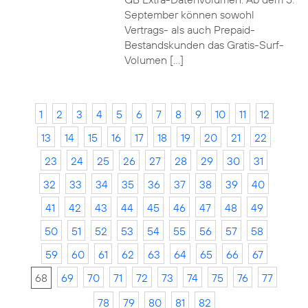
September können sowohl
Vertrags- als auch Prepaid-
Bestandskunden das Gratis-Surf-
Volumen […]
1
2
3
4
5
6
7
8
9
10
11
12
13
14
15
16
17
18
19
20
21
22
23
24
25
26
27
28
29
30
31
32
33
34
35
36
37
38
39
40
41
42
43
44
45
46
47
48
49
50
51
52
53
54
55
56
57
58
59
60
61
62
63
64
65
66
67
68
69
70
71
72
73
74
75
76
77
78
79
80
81
82