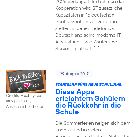
2026 verlängert. Im Rahmen der
Kooperation wird BT zusätzliche
Kapazitäten in 15 deutschen
Rechenzentren zur Verfügung
stellen, in denen Telefónica
Deutschland seine moderne IT-
Ausrüstung – wie Router und
Server – platziert. […]
29. August 2017
STARTKLAR FÜRS NEUE SCHULJAHR:
Diese Apps
Credits: Pixabay User
erleichtern Schülern
stux
|
CC0 1.0,
die Rückkehr in die
Ausschnitt bearbeitet
Schule
Die Sommerferien neigen sich dem
Ende zu und in vielen
Bundesländern steht der Schulstart