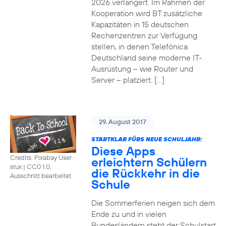
2026 verlängert. Im Rahmen der
Kooperation wird BT zusätzliche
Kapazitäten in 15 deutschen
Rechenzentren zur Verfügung
stellen, in denen Telefónica
Deutschland seine moderne IT-
Ausrüstung – wie Router und
Server – platziert. […]
29. August 2017
STARTKLAR FÜRS NEUE SCHULJAHR:
Diese Apps
Credits: Pixabay User
erleichtern Schülern
stux
|
CC0 1.0,
die Rückkehr in die
Ausschnitt bearbeitet
Schule
Die Sommerferien neigen sich dem
Ende zu und in vielen
Bundesländern steht der Schulstart