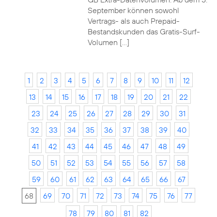
September können sowohl
Vertrags- als auch Prepaid-
Bestandskunden das Gratis-Surf-
Volumen […]
1
2
3
4
5
6
7
8
9
10
11
12
13
14
15
16
17
18
19
20
21
22
23
24
25
26
27
28
29
30
31
32
33
34
35
36
37
38
39
40
41
42
43
44
45
46
47
48
49
50
51
52
53
54
55
56
57
58
59
60
61
62
63
64
65
66
67
68
69
70
71
72
73
74
75
76
77
78
79
80
81
82