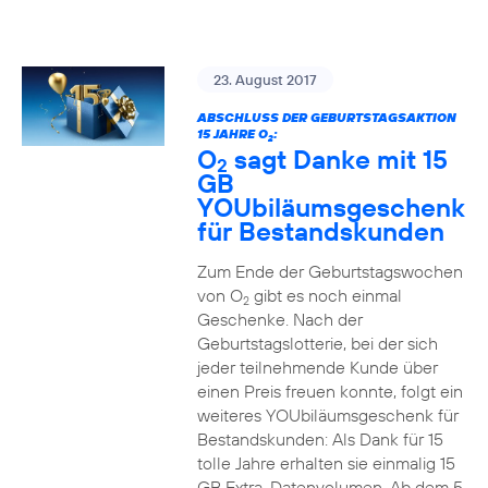
23. August 2017
ABSCHLUSS DER GEBURTSTAGSAKTION
15 JAHRE O
:
2
O
sagt Danke mit 15
2
GB
YOUbiläumsgeschenk
für Bestandskunden
Zum Ende der Geburtstagswochen
von O
gibt es noch einmal
2
Geschenke. Nach der
Geburtstagslotterie, bei der sich
jeder teilnehmende Kunde über
einen Preis freuen konnte, folgt ein
weiteres YOUbiläumsgeschenk für
Bestandskunden: Als Dank für 15
tolle Jahre erhalten sie einmalig 15
GB Extra-Datenvolumen. Ab dem 5.