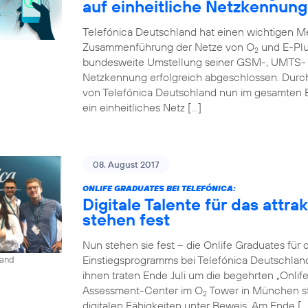
auf einheitliche Netzkennung
Telefónica Deutschland hat einen wichtigen Me
Zusammenführung der Netze von O
und E-Plu
2
bundesweite Umstellung seiner GSM-, UMTS- u
Netzkennung erfolgreich abgeschlossen. Durc
von Telefónica Deutschland nun im gesamten 
ein einheitliches Netz […]
08. August 2017
ONLIFE GRADUATES BEI TELEFÓNICA:
Digitale Talente für das attr
stehen fest
Nun stehen sie fest – die Onlife Graduates für 
Einstiegsprogramms bei Telefónica Deutschlan
land
ihnen traten Ende Juli um die begehrten „Onli
Assessment-Center im O
Tower in München st
2
digitalen Fähigkeiten unter Beweis. Am Ende […