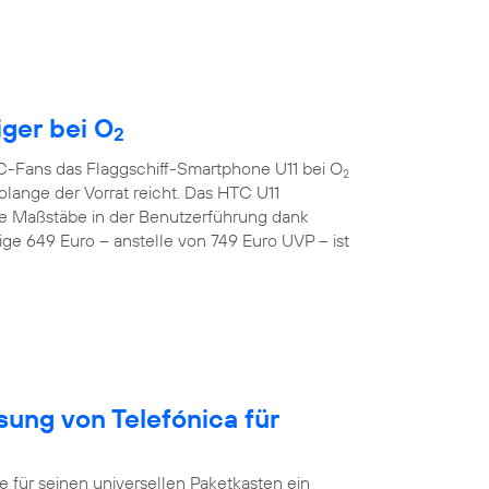
iger bei O
2
TC-Fans das Flaggschiff-Smartphone U11 bei O
2
lange der Vorrat reicht. Das HTC U11
e Maßstäbe in der Benutzerführung dank
ge 649 Euro – anstelle von 749 Euro UVP – ist
sung von Telefónica für
ür seinen universellen Paketkasten ein