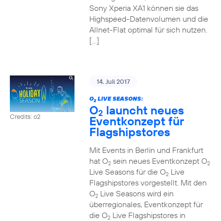
Sony Xperia XA1 können sie das
Highspeed-Datenvolumen und die
Allnet-Flat optimal für sich nutzen.
[…]
14. Juli 2017
O
LIVE SEASONS:
2
O
launcht neues
2
Credits: o2
Eventkonzept für
Flagshipstores
Mit Events in Berlin und Frankfurt
hat O
sein neues Eventkonzept O
2
2
Live Seasons für die O
Live
2
Flagshipstores vorgestellt. Mit den
O
Live Seasons wird ein
2
überregionales, Eventkonzept für
die O
Live Flagshipstores in
2