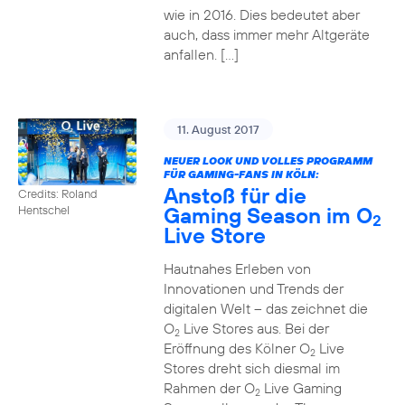
wie in 2016. Dies bedeutet aber
auch, dass immer mehr Altgeräte
anfallen. […]
11. August 2017
NEUER LOOK UND VOLLES PROGRAMM
FÜR GAMING-FANS IN KÖLN:
Anstoß für die
Credits: Roland
Gaming Season im O
Hentschel
2
Live Store
Hautnahes Erleben von
Innovationen und Trends der
digitalen Welt – das zeichnet die
O
Live Stores aus. Bei der
2
Eröffnung des Kölner O
Live
2
Stores dreht sich diesmal im
Rahmen der O
Live Gaming
2