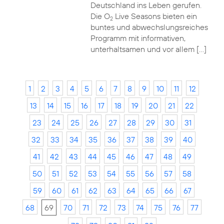
Deutschland ins Leben gerufen.
Die O
Live Seasons bieten ein
2
buntes und abwechslungsreiches
Programm mit informativen,
unterhaltsamen und vor allem […]
1
2
3
4
5
6
7
8
9
10
11
12
13
14
15
16
17
18
19
20
21
22
23
24
25
26
27
28
29
30
31
32
33
34
35
36
37
38
39
40
41
42
43
44
45
46
47
48
49
50
51
52
53
54
55
56
57
58
59
60
61
62
63
64
65
66
67
68
69
70
71
72
73
74
75
76
77