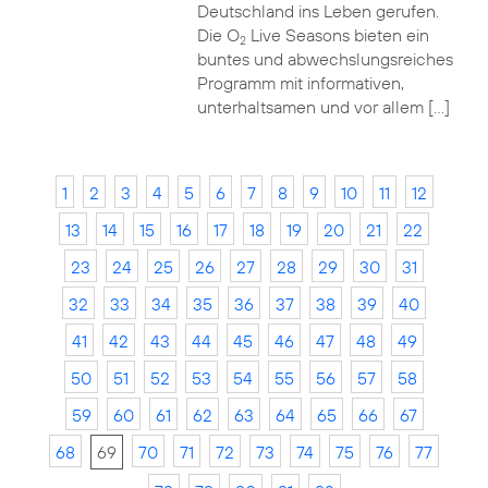
Deutschland ins Leben gerufen.
Die O
Live Seasons bieten ein
2
buntes und abwechslungsreiches
Programm mit informativen,
unterhaltsamen und vor allem […]
1
2
3
4
5
6
7
8
9
10
11
12
13
14
15
16
17
18
19
20
21
22
23
24
25
26
27
28
29
30
31
32
33
34
35
36
37
38
39
40
41
42
43
44
45
46
47
48
49
50
51
52
53
54
55
56
57
58
59
60
61
62
63
64
65
66
67
68
69
70
71
72
73
74
75
76
77