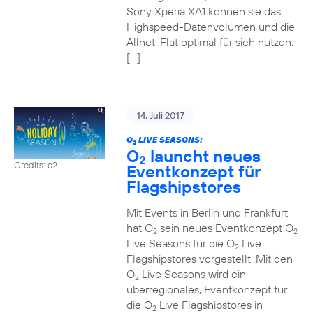
Sony Xperia XA1 können sie das
Highspeed-Datenvolumen und die
Allnet-Flat optimal für sich nutzen.
[…]
14. Juli 2017
O
LIVE SEASONS:
2
O
launcht neues
2
Credits: o2
Eventkonzept für
Flagshipstores
Mit Events in Berlin und Frankfurt
hat O
sein neues Eventkonzept O
2
2
Live Seasons für die O
Live
2
Flagshipstores vorgestellt. Mit den
O
Live Seasons wird ein
2
überregionales, Eventkonzept für
die O
Live Flagshipstores in
2