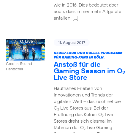
wie in 2016. Dies bedeutet aber
auch, dass immer mehr Altgeräte
anfallen. […]
11. August 2017
NEUER LOOK UND VOLLES PROGRAMM
FÜR GAMING-FANS IN KÖLN:
Anstoß für die
Credits: Roland
Gaming Season im O
Hentschel
2
Live Store
Hautnahes Erleben von
Innovationen und Trends der
digitalen Welt – das zeichnet die
O
Live Stores aus. Bei der
2
Eröffnung des Kölner O
Live
2
Stores dreht sich diesmal im
Rahmen der O
Live Gaming
2