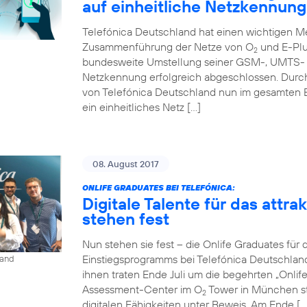
auf einheitliche Netzkennung
Telefónica Deutschland hat einen wichtigen Me
Zusammenführung der Netze von O
und E-Plu
2
bundesweite Umstellung seiner GSM-, UMTS- u
Netzkennung erfolgreich abgeschlossen. Durc
von Telefónica Deutschland nun im gesamten 
ein einheitliches Netz […]
08. August 2017
ONLIFE GRADUATES BEI TELEFÓNICA:
Digitale Talente für das attr
stehen fest
Nun stehen sie fest – die Onlife Graduates für 
Einstiegsprogramms bei Telefónica Deutschlan
land
ihnen traten Ende Juli um die begehrten „Onli
Assessment-Center im O
Tower in München st
2
digitalen Fähigkeiten unter Beweis. Am Ende […