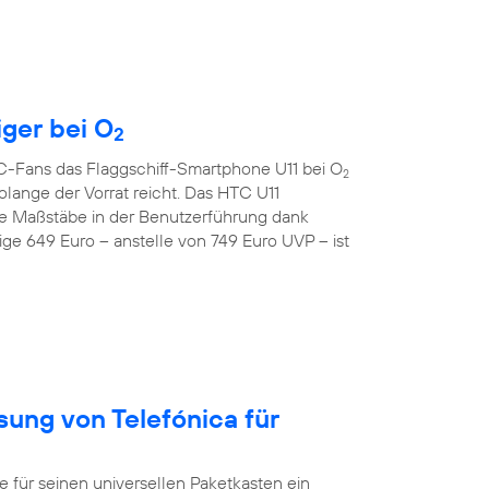
iger bei O
2
TC-Fans das Flaggschiff-Smartphone U11 bei O
2
lange der Vorrat reicht. Das HTC U11
e Maßstäbe in der Benutzerführung dank
ge 649 Euro – anstelle von 749 Euro UVP – ist
sung von Telefónica für
ür seinen universellen Paketkasten ein