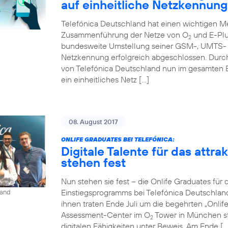
auf einheitliche Netzkennung
Telefónica Deutschland hat einen wichtigen Me
Zusammenführung der Netze von O
und E-Plu
2
bundesweite Umstellung seiner GSM-, UMTS- u
Netzkennung erfolgreich abgeschlossen. Durc
von Telefónica Deutschland nun im gesamten 
ein einheitliches Netz […]
08. August 2017
ONLIFE GRADUATES BEI TELEFÓNICA:
Digitale Talente für das attr
stehen fest
Nun stehen sie fest – die Onlife Graduates für 
Einstiegsprogramms bei Telefónica Deutschlan
land
ihnen traten Ende Juli um die begehrten „Onli
Assessment-Center im O
Tower in München st
2
digitalen Fähigkeiten unter Beweis. Am Ende […