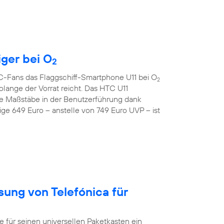
iger bei O
2
TC-Fans das Flaggschiff-Smartphone U11 bei O
2
lange der Vorrat reicht. Das HTC U11
e Maßstäbe in der Benutzerführung dank
ge 649 Euro – anstelle von 749 Euro UVP – ist
sung von Telefónica für
ür seinen universellen Paketkasten ein