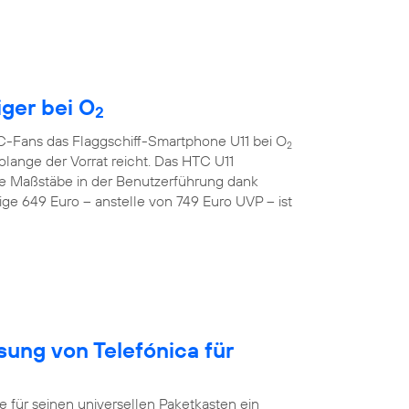
iger bei O
2
TC-Fans das Flaggschiff-Smartphone U11 bei O
2
lange der Vorrat reicht. Das HTC U11
e Maßstäbe in der Benutzerführung dank
ge 649 Euro – anstelle von 749 Euro UVP – ist
sung von Telefónica für
ür seinen universellen Paketkasten ein