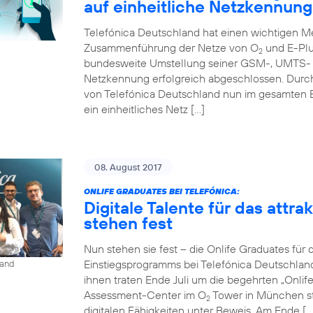
auf einheitliche Netzkennung
Telefónica Deutschland hat einen wichtigen Me
Zusammenführung der Netze von O
und E-Plu
2
bundesweite Umstellung seiner GSM-, UMTS- u
Netzkennung erfolgreich abgeschlossen. Durc
von Telefónica Deutschland nun im gesamten 
ein einheitliches Netz […]
08. August 2017
ONLIFE GRADUATES BEI TELEFÓNICA:
Digitale Talente für das attr
stehen fest
Nun stehen sie fest – die Onlife Graduates für 
Einstiegsprogramms bei Telefónica Deutschlan
land
ihnen traten Ende Juli um die begehrten „Onli
Assessment-Center im O
Tower in München st
2
digitalen Fähigkeiten unter Beweis. Am Ende […