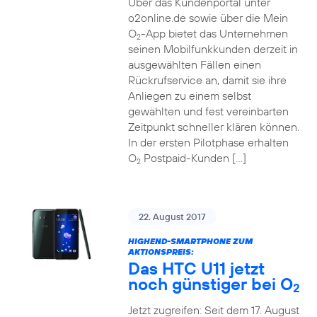
Über das Kundenportal unter
o2online.de sowie über die Mein
O
-App bietet das Unternehmen
2
seinen Mobilfunkkunden derzeit in
ausgewählten Fällen einen
Rückrufservice an, damit sie ihre
Anliegen zu einem selbst
gewählten und fest vereinbarten
Zeitpunkt schneller klären können.
In der ersten Pilotphase erhalten
O
Postpaid-Kunden […]
2
22. August 2017
HIGHEND-SMARTPHONE ZUM
AKTIONSPREIS:
Das HTC U11 jetzt
noch günstiger bei O
2
Jetzt zugreifen: Seit dem 17. August