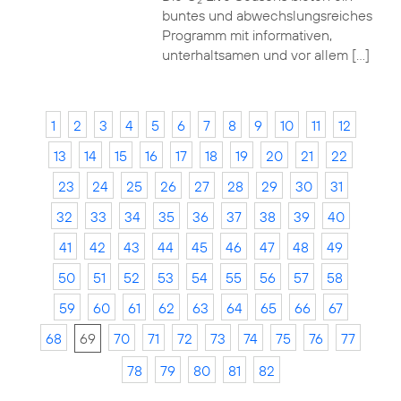
2
buntes und abwechslungsreiches
Programm mit informativen,
unterhaltsamen und vor allem […]
1
2
3
4
5
6
7
8
9
10
11
12
13
14
15
16
17
18
19
20
21
22
23
24
25
26
27
28
29
30
31
32
33
34
35
36
37
38
39
40
41
42
43
44
45
46
47
48
49
50
51
52
53
54
55
56
57
58
59
60
61
62
63
64
65
66
67
68
69
70
71
72
73
74
75
76
77
78
79
80
81
82