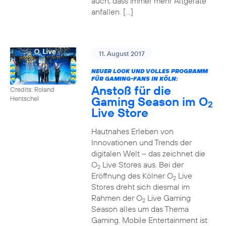
auch, dass immer mehr Altgeräte
anfallen. […]
11. August 2017
NEUER LOOK UND VOLLES PROGRAMM
FÜR GAMING-FANS IN KÖLN:
Anstoß für die
Credits: Roland
Gaming Season im O
Hentschel
2
Live Store
Hautnahes Erleben von
Innovationen und Trends der
digitalen Welt – das zeichnet die
O
Live Stores aus. Bei der
2
Eröffnung des Kölner O
Live
2
Stores dreht sich diesmal im
Rahmen der O
Live Gaming
2
Season alles um das Thema
Gaming. Mobile Entertainment ist