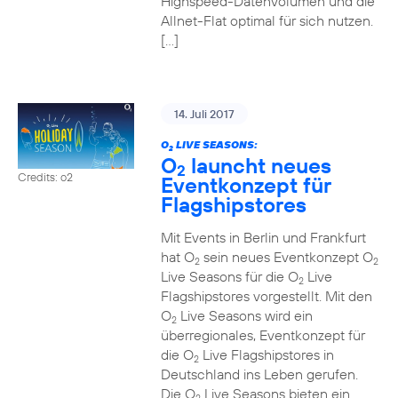
Highspeed-Datenvolumen und die
Allnet-Flat optimal für sich nutzen.
[…]
14. Juli 2017
O
LIVE SEASONS:
2
O
launcht neues
2
Credits: o2
Eventkonzept für
Flagshipstores
Mit Events in Berlin und Frankfurt
hat O
sein neues Eventkonzept O
2
2
Live Seasons für die O
Live
2
Flagshipstores vorgestellt. Mit den
O
Live Seasons wird ein
2
überregionales, Eventkonzept für
die O
Live Flagshipstores in
2
Deutschland ins Leben gerufen.
Die O
Live Seasons bieten ein