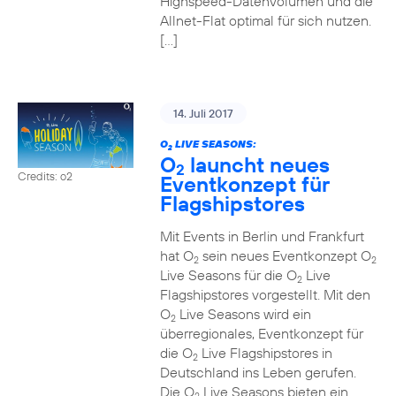
Highspeed-Datenvolumen und die
Allnet-Flat optimal für sich nutzen.
[…]
14. Juli 2017
O
LIVE SEASONS:
2
O
launcht neues
2
Credits: o2
Eventkonzept für
Flagshipstores
Mit Events in Berlin und Frankfurt
hat O
sein neues Eventkonzept O
2
2
Live Seasons für die O
Live
2
Flagshipstores vorgestellt. Mit den
O
Live Seasons wird ein
2
überregionales, Eventkonzept für
die O
Live Flagshipstores in
2
Deutschland ins Leben gerufen.
Die O
Live Seasons bieten ein