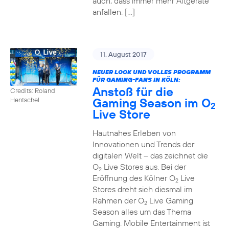
auch, dass immer mehr Altgeräte
anfallen. […]
11. August 2017
NEUER LOOK UND VOLLES PROGRAMM
FÜR GAMING-FANS IN KÖLN:
Anstoß für die
Credits: Roland
Gaming Season im O
Hentschel
2
Live Store
Hautnahes Erleben von
Innovationen und Trends der
digitalen Welt – das zeichnet die
O
Live Stores aus. Bei der
2
Eröffnung des Kölner O
Live
2
Stores dreht sich diesmal im
Rahmen der O
Live Gaming
2
Season alles um das Thema
Gaming. Mobile Entertainment ist