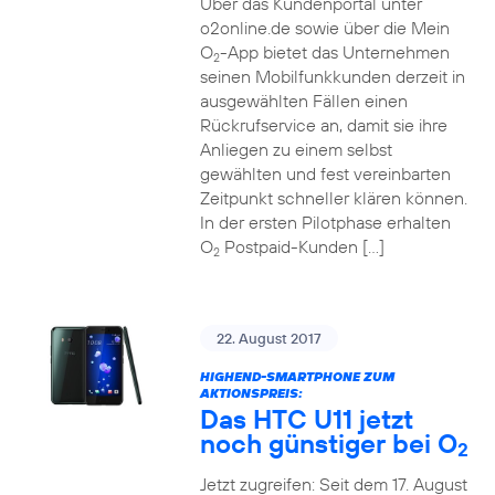
Über das Kundenportal unter
o2online.de sowie über die Mein
O
-App bietet das Unternehmen
2
seinen Mobilfunkkunden derzeit in
ausgewählten Fällen einen
Rückrufservice an, damit sie ihre
Anliegen zu einem selbst
gewählten und fest vereinbarten
Zeitpunkt schneller klären können.
In der ersten Pilotphase erhalten
O
Postpaid-Kunden […]
2
22. August 2017
HIGHEND-SMARTPHONE ZUM
AKTIONSPREIS:
Das HTC U11 jetzt
noch günstiger bei O
2
Jetzt zugreifen: Seit dem 17. August