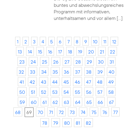
2
buntes und abwechslungsreiches
Programm mit informativen,
unterhaltsamen und vor allem […]
1
2
3
4
5
6
7
8
9
10
11
12
13
14
15
16
17
18
19
20
21
22
23
24
25
26
27
28
29
30
31
32
33
34
35
36
37
38
39
40
41
42
43
44
45
46
47
48
49
50
51
52
53
54
55
56
57
58
59
60
61
62
63
64
65
66
67
68
69
70
71
72
73
74
75
76
77
78
79
80
81
82