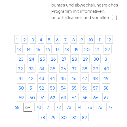
2
buntes und abwechslungsreiches
Programm mit informativen,
unterhaltsamen und vor allem […]
1
2
3
4
5
6
7
8
9
10
11
12
13
14
15
16
17
18
19
20
21
22
23
24
25
26
27
28
29
30
31
32
33
34
35
36
37
38
39
40
41
42
43
44
45
46
47
48
49
50
51
52
53
54
55
56
57
58
59
60
61
62
63
64
65
66
67
68
69
70
71
72
73
74
75
76
77
78
79
80
81
82