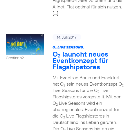
Highspeed-Datenvolumen und die
Allnet-Flat optimal für sich nutzen.
[…]
14. Juli 2017
O
LIVE SEASONS:
2
O
launcht neues
2
Credits: o2
Eventkonzept für
Flagshipstores
Mit Events in Berlin und Frankfurt
hat O
sein neues Eventkonzept O
2
2
Live Seasons für die O
Live
2
Flagshipstores vorgestellt. Mit den
O
Live Seasons wird ein
2
überregionales, Eventkonzept für
die O
Live Flagshipstores in
2
Deutschland ins Leben gerufen.
Die O
Live Seasons bieten ein