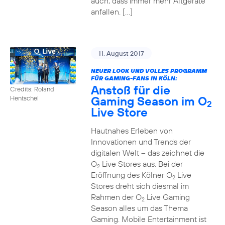
auch, dass immer mehr Altgeräte
anfallen. […]
11. August 2017
NEUER LOOK UND VOLLES PROGRAMM
FÜR GAMING-FANS IN KÖLN:
Anstoß für die
Credits: Roland
Gaming Season im O
Hentschel
2
Live Store
Hautnahes Erleben von
Innovationen und Trends der
digitalen Welt – das zeichnet die
O
Live Stores aus. Bei der
2
Eröffnung des Kölner O
Live
2
Stores dreht sich diesmal im
Rahmen der O
Live Gaming
2
Season alles um das Thema
Gaming. Mobile Entertainment ist