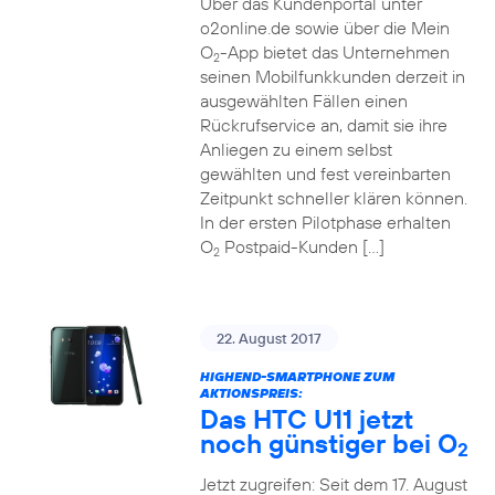
Über das Kundenportal unter
o2online.de sowie über die Mein
O
-App bietet das Unternehmen
2
seinen Mobilfunkkunden derzeit in
ausgewählten Fällen einen
Rückrufservice an, damit sie ihre
Anliegen zu einem selbst
gewählten und fest vereinbarten
Zeitpunkt schneller klären können.
In der ersten Pilotphase erhalten
O
Postpaid-Kunden […]
2
22. August 2017
HIGHEND-SMARTPHONE ZUM
AKTIONSPREIS:
Das HTC U11 jetzt
noch günstiger bei O
2
Jetzt zugreifen: Seit dem 17. August