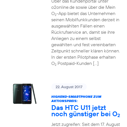
Über das Kundenportal unter
o2online.de sowie über die Mein
O
-App bietet das Unternehmen
2
seinen Mobilfunkkunden derzeit in
ausgewählten Fällen einen
Rückrufservice an, damit sie ihre
Anliegen zu einem selbst
gewählten und fest vereinbarten
Zeitpunkt schneller klären können.
In der ersten Pilotphase erhalten
O
Postpaid-Kunden […]
2
22. August 2017
HIGHEND-SMARTPHONE ZUM
AKTIONSPREIS:
Das HTC U11 jetzt
noch günstiger bei O
2
Jetzt zugreifen: Seit dem 17. August