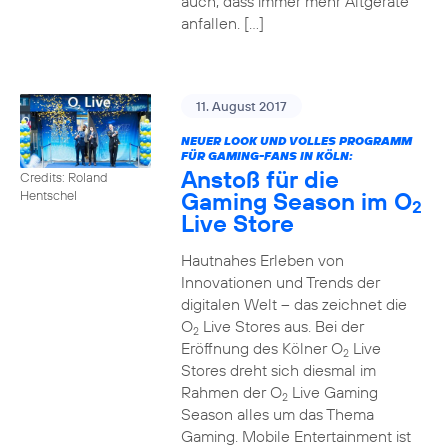
auch, dass immer mehr Altgeräte
anfallen. […]
11. August 2017
NEUER LOOK UND VOLLES PROGRAMM
FÜR GAMING-FANS IN KÖLN:
Anstoß für die
Credits: Roland
Gaming Season im O
Hentschel
2
Live Store
Hautnahes Erleben von
Innovationen und Trends der
digitalen Welt – das zeichnet die
O
Live Stores aus. Bei der
2
Eröffnung des Kölner O
Live
2
Stores dreht sich diesmal im
Rahmen der O
Live Gaming
2
Season alles um das Thema
Gaming. Mobile Entertainment ist