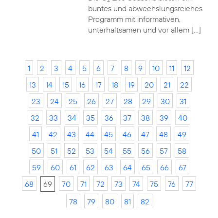
2
buntes und abwechslungsreiches
Programm mit informativen,
unterhaltsamen und vor allem […]
1
2
3
4
5
6
7
8
9
10
11
12
13
14
15
16
17
18
19
20
21
22
23
24
25
26
27
28
29
30
31
32
33
34
35
36
37
38
39
40
41
42
43
44
45
46
47
48
49
50
51
52
53
54
55
56
57
58
59
60
61
62
63
64
65
66
67
68
69
70
71
72
73
74
75
76
77
78
79
80
81
82