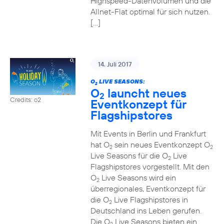
Highspeed-Datenvolumen und die
Allnet-Flat optimal für sich nutzen.
[…]
14. Juli 2017
O
LIVE SEASONS:
2
O
launcht neues
2
Credits: o2
Eventkonzept für
Flagshipstores
Mit Events in Berlin und Frankfurt
hat O
sein neues Eventkonzept O
2
2
Live Seasons für die O
Live
2
Flagshipstores vorgestellt. Mit den
O
Live Seasons wird ein
2
überregionales, Eventkonzept für
die O
Live Flagshipstores in
2
Deutschland ins Leben gerufen.
Die O
Live Seasons bieten ein