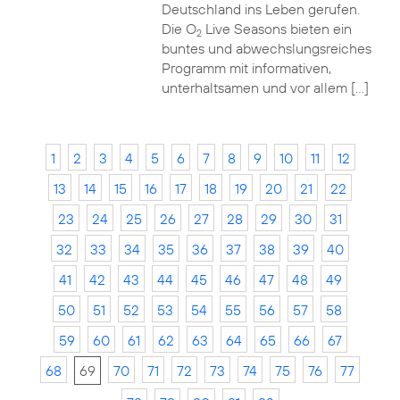
Deutschland ins Leben gerufen.
Die O
Live Seasons bieten ein
2
buntes und abwechslungsreiches
Programm mit informativen,
unterhaltsamen und vor allem […]
1
2
3
4
5
6
7
8
9
10
11
12
13
14
15
16
17
18
19
20
21
22
23
24
25
26
27
28
29
30
31
32
33
34
35
36
37
38
39
40
41
42
43
44
45
46
47
48
49
50
51
52
53
54
55
56
57
58
59
60
61
62
63
64
65
66
67
68
69
70
71
72
73
74
75
76
77