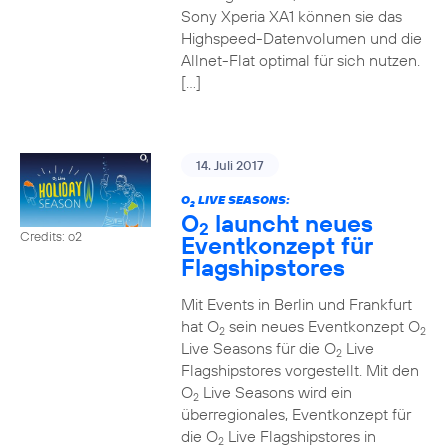
Sony Xperia XA1 können sie das
Highspeed-Datenvolumen und die
Allnet-Flat optimal für sich nutzen.
[…]
14. Juli 2017
O
LIVE SEASONS:
2
O
launcht neues
2
Credits: o2
Eventkonzept für
Flagshipstores
Mit Events in Berlin und Frankfurt
hat O
sein neues Eventkonzept O
2
2
Live Seasons für die O
Live
2
Flagshipstores vorgestellt. Mit den
O
Live Seasons wird ein
2
überregionales, Eventkonzept für
die O
Live Flagshipstores in
2