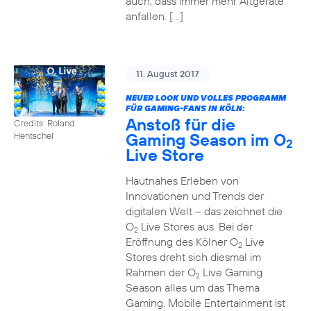
auch, dass immer mehr Altgeräte
anfallen. […]
11. August 2017
NEUER LOOK UND VOLLES PROGRAMM
FÜR GAMING-FANS IN KÖLN:
Anstoß für die
Credits: Roland
Gaming Season im O
Hentschel
2
Live Store
Hautnahes Erleben von
Innovationen und Trends der
digitalen Welt – das zeichnet die
O
Live Stores aus. Bei der
2
Eröffnung des Kölner O
Live
2
Stores dreht sich diesmal im
Rahmen der O
Live Gaming
2
Season alles um das Thema
Gaming. Mobile Entertainment ist