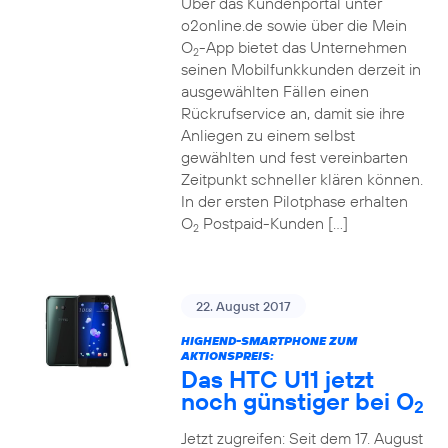
Über das Kundenportal unter
o2online.de sowie über die Mein
O
-App bietet das Unternehmen
2
seinen Mobilfunkkunden derzeit in
ausgewählten Fällen einen
Rückrufservice an, damit sie ihre
Anliegen zu einem selbst
gewählten und fest vereinbarten
Zeitpunkt schneller klären können.
In der ersten Pilotphase erhalten
O
Postpaid-Kunden […]
2
22. August 2017
HIGHEND-SMARTPHONE ZUM
AKTIONSPREIS:
Das HTC U11 jetzt
noch günstiger bei O
2
Jetzt zugreifen: Seit dem 17. August