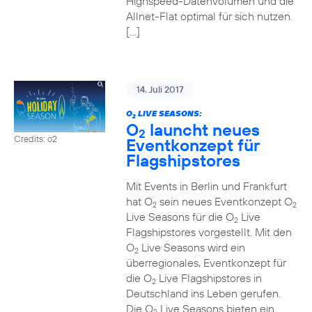
Highspeed-Datenvolumen und die
Allnet-Flat optimal für sich nutzen.
[…]
14. Juli 2017
O
LIVE SEASONS:
2
O
launcht neues
2
Credits: o2
Eventkonzept für
Flagshipstores
Mit Events in Berlin und Frankfurt
hat O
sein neues Eventkonzept O
2
2
Live Seasons für die O
Live
2
Flagshipstores vorgestellt. Mit den
O
Live Seasons wird ein
2
überregionales, Eventkonzept für
die O
Live Flagshipstores in
2
Deutschland ins Leben gerufen.
Die O
Live Seasons bieten ein