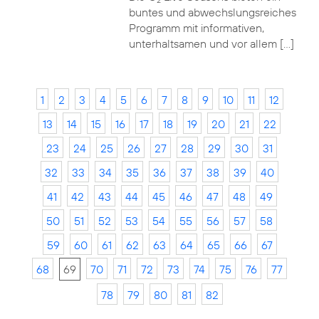
2
buntes und abwechslungsreiches
Programm mit informativen,
unterhaltsamen und vor allem […]
1
2
3
4
5
6
7
8
9
10
11
12
13
14
15
16
17
18
19
20
21
22
23
24
25
26
27
28
29
30
31
32
33
34
35
36
37
38
39
40
41
42
43
44
45
46
47
48
49
50
51
52
53
54
55
56
57
58
59
60
61
62
63
64
65
66
67
68
69
70
71
72
73
74
75
76
77
78
79
80
81
82