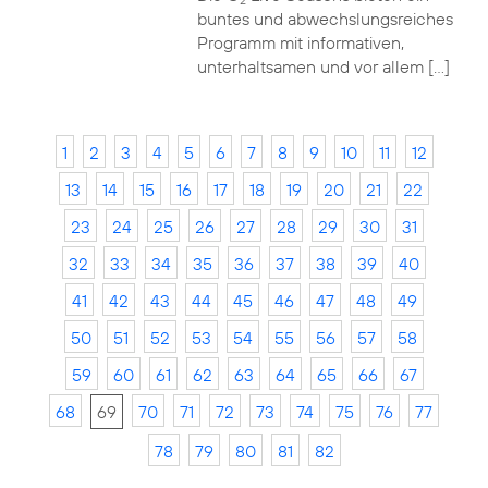
2
buntes und abwechslungsreiches
Programm mit informativen,
unterhaltsamen und vor allem […]
1
2
3
4
5
6
7
8
9
10
11
12
13
14
15
16
17
18
19
20
21
22
23
24
25
26
27
28
29
30
31
32
33
34
35
36
37
38
39
40
41
42
43
44
45
46
47
48
49
50
51
52
53
54
55
56
57
58
59
60
61
62
63
64
65
66
67
68
69
70
71
72
73
74
75
76
77
78
79
80
81
82