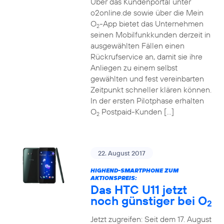
Über das Kundenportal unter
o2online.de sowie über die Mein
O
-App bietet das Unternehmen
2
seinen Mobilfunkkunden derzeit in
ausgewählten Fällen einen
Rückrufservice an, damit sie ihre
Anliegen zu einem selbst
gewählten und fest vereinbarten
Zeitpunkt schneller klären können.
In der ersten Pilotphase erhalten
O
Postpaid-Kunden […]
2
22. August 2017
HIGHEND-SMARTPHONE ZUM
AKTIONSPREIS:
Das HTC U11 jetzt
noch günstiger bei O
2
Jetzt zugreifen: Seit dem 17. August