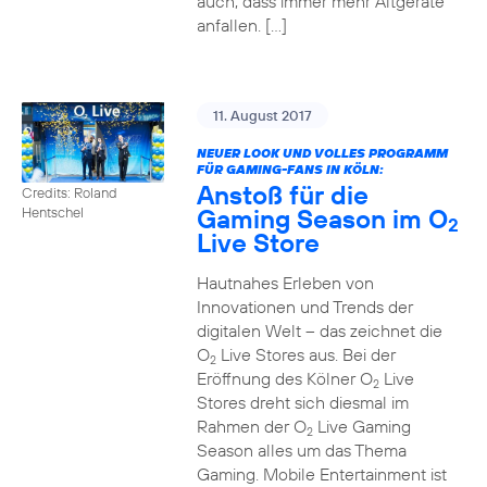
auch, dass immer mehr Altgeräte
anfallen. […]
11. August 2017
NEUER LOOK UND VOLLES PROGRAMM
FÜR GAMING-FANS IN KÖLN:
Anstoß für die
Credits: Roland
Gaming Season im O
Hentschel
2
Live Store
Hautnahes Erleben von
Innovationen und Trends der
digitalen Welt – das zeichnet die
O
Live Stores aus. Bei der
2
Eröffnung des Kölner O
Live
2
Stores dreht sich diesmal im
Rahmen der O
Live Gaming
2
Season alles um das Thema
Gaming. Mobile Entertainment ist