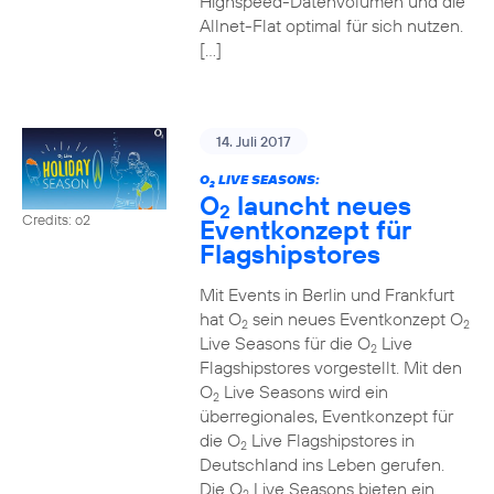
Highspeed-Datenvolumen und die
Allnet-Flat optimal für sich nutzen.
[…]
14. Juli 2017
O
LIVE SEASONS:
2
O
launcht neues
2
Credits: o2
Eventkonzept für
Flagshipstores
Mit Events in Berlin und Frankfurt
hat O
sein neues Eventkonzept O
2
2
Live Seasons für die O
Live
2
Flagshipstores vorgestellt. Mit den
O
Live Seasons wird ein
2
überregionales, Eventkonzept für
die O
Live Flagshipstores in
2
Deutschland ins Leben gerufen.
Die O
Live Seasons bieten ein