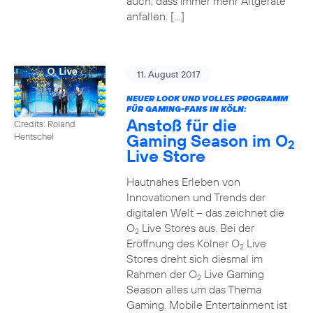
auch, dass immer mehr Altgeräte
anfallen. […]
11. August 2017
NEUER LOOK UND VOLLES PROGRAMM
FÜR GAMING-FANS IN KÖLN:
Anstoß für die
Credits: Roland
Gaming Season im O
Hentschel
2
Live Store
Hautnahes Erleben von
Innovationen und Trends der
digitalen Welt – das zeichnet die
O
Live Stores aus. Bei der
2
Eröffnung des Kölner O
Live
2
Stores dreht sich diesmal im
Rahmen der O
Live Gaming
2
Season alles um das Thema
Gaming. Mobile Entertainment ist