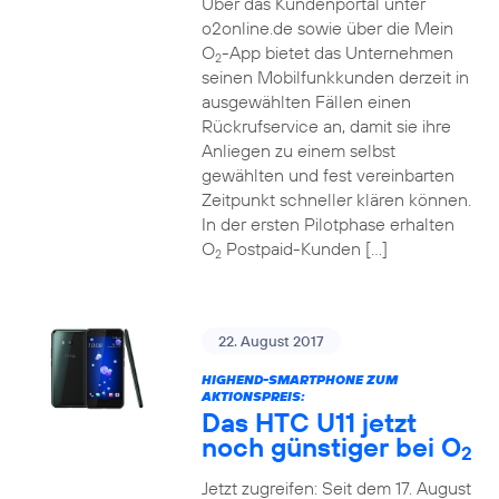
Über das Kundenportal unter
o2online.de sowie über die Mein
O
-App bietet das Unternehmen
2
seinen Mobilfunkkunden derzeit in
ausgewählten Fällen einen
Rückrufservice an, damit sie ihre
Anliegen zu einem selbst
gewählten und fest vereinbarten
Zeitpunkt schneller klären können.
In der ersten Pilotphase erhalten
O
Postpaid-Kunden […]
2
22. August 2017
HIGHEND-SMARTPHONE ZUM
AKTIONSPREIS:
Das HTC U11 jetzt
noch günstiger bei O
2
Jetzt zugreifen: Seit dem 17. August