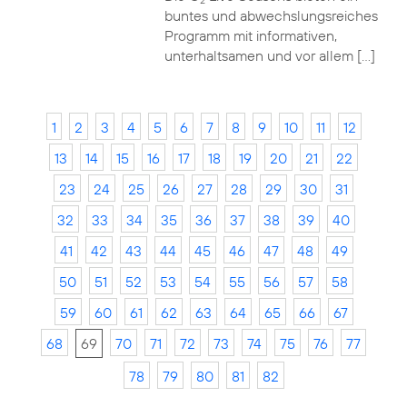
2
buntes und abwechslungsreiches
Programm mit informativen,
unterhaltsamen und vor allem […]
1
2
3
4
5
6
7
8
9
10
11
12
13
14
15
16
17
18
19
20
21
22
23
24
25
26
27
28
29
30
31
32
33
34
35
36
37
38
39
40
41
42
43
44
45
46
47
48
49
50
51
52
53
54
55
56
57
58
59
60
61
62
63
64
65
66
67
68
69
70
71
72
73
74
75
76
77
78
79
80
81
82