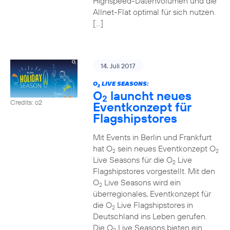
Highspeed-Datenvolumen und die
Allnet-Flat optimal für sich nutzen.
[…]
14. Juli 2017
O
LIVE SEASONS:
2
O
launcht neues
2
Credits: o2
Eventkonzept für
Flagshipstores
Mit Events in Berlin und Frankfurt
hat O
sein neues Eventkonzept O
2
2
Live Seasons für die O
Live
2
Flagshipstores vorgestellt. Mit den
O
Live Seasons wird ein
2
überregionales, Eventkonzept für
die O
Live Flagshipstores in
2
Deutschland ins Leben gerufen.
Die O
Live Seasons bieten ein