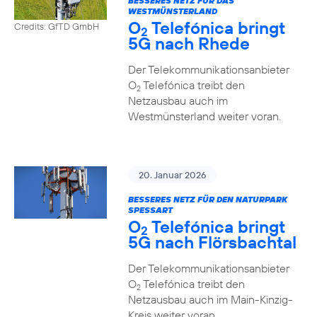
BESSERES NETZ FÜR DAS
WESTMÜNSTERLAND
O
Telefónica bringt
Credits: GfTD GmbH
2
5G nach Rhede
Der Telekommunikationsanbieter
O
Telefónica treibt den
2
Netzausbau auch im
Westmünsterland weiter voran.
20. Januar 2026
BESSERES NETZ FÜR DEN NATURPARK
SPESSART
O
Telefónica bringt
2
5G nach Flörsbachtal
Der Telekommunikationsanbieter
O
Telefónica treibt den
2
Netzausbau auch im Main-Kinzig-
Kreis weiter voran.