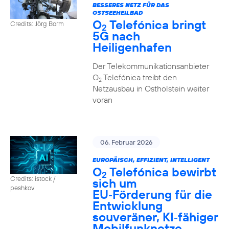
BESSERES NETZ FÜR DAS
OSTSEEHEILBAD
O
Telefónica bringt
Credits: Jörg Borm
2
5G nach
Heiligenhafen
Der Telekommunikationsanbieter
O
Telefónica treibt den
2
Netzausbau in Ostholstein weiter
voran
06. Februar 2026
EUROPÄISCH, EFFIZIENT, INTELLIGENT
O
Telefónica bewirbt
2
Credits: istock /
sich um
peshkov
EU‑Förderung für die
Entwicklung
souveräner, KI‑fähiger
Mobilfunknetze