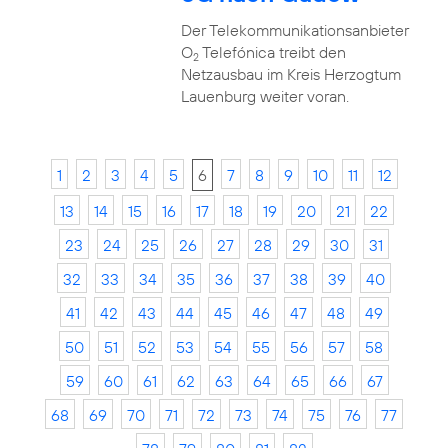
Der Telekommunikationsanbieter
O
Telefónica treibt den
2
Netzausbau im Kreis Herzogtum
Lauenburg weiter voran.
1
2
3
4
5
6
7
8
9
10
11
12
13
14
15
16
17
18
19
20
21
22
23
24
25
26
27
28
29
30
31
32
33
34
35
36
37
38
39
40
41
42
43
44
45
46
47
48
49
50
51
52
53
54
55
56
57
58
59
60
61
62
63
64
65
66
67
68
69
70
71
72
73
74
75
76
77