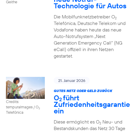
Geithe
Technologie für Autos
Die Mobilfunknetzbetreiber O
2
Telefónica, Deutsche Telekom und
Vodafone haben heute das neue
Auto-Notrufsystem „Next
Generation Emergency Call“ (NG
eCall) offiziell in ihren Netzen
gestartet.
21. Januar 2026
GUTES NETZ ODER GELD ZURÜCK
O
führt
2
Credits:
Zufriedenheitsgarantie
tempuraImages / O
ein
2
Telefónica
Diese ermöglicht es O
Neu- und
2
Bestandskunden das Netz 30 Tage