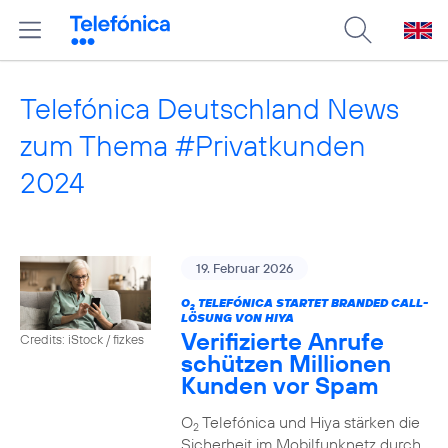
Telefónica Deutschland News
zum Thema #Privatkunden
2024
19. Februar 2026
O
TELEFÓNICA STARTET BRANDED CALL-
2
LÖSUNG VON HIYA
Verifizierte Anrufe
Credits: iStock / fizkes
schützen Millionen
Kunden vor Spam
O
Telefónica und Hiya stärken die
2
Sicherheit im Mobilfunknetz durch