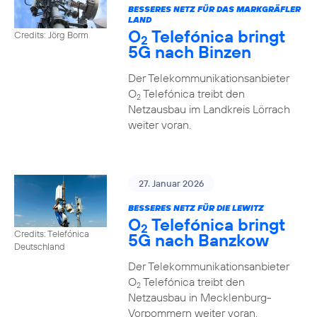
BESSERES NETZ FÜR DAS MARKGRÄFLER
LAND
O
Telefónica bringt
Credits: Jörg Borm
2
5G nach Binzen
Der Telekommunikationsanbieter
O
Telefónica treibt den
2
Netzausbau im Landkreis Lörrach
weiter voran.
27. Januar 2026
BESSERES NETZ FÜR DIE LEWITZ
O
Telefónica bringt
2
Credits: Telefónica
5G nach Banzkow
Deutschland
Der Telekommunikationsanbieter
O
Telefónica treibt den
2
Netzausbau in Mecklenburg-
Vorpommern weiter voran.