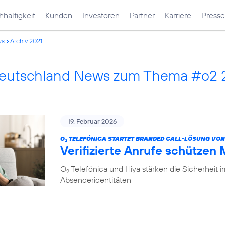
haltigkeit
Kunden
Investoren
Partner
Karriere
Presse
ws
Archiv 2021
Deutschland News zum Thema #o2 
19. Februar 2026
O
TELEFÓNICA STARTET BRANDED CALL-LÖSUNG VON
2
Verifizierte Anrufe schützen
O
Telefónica und Hiya stärken die Sicherheit 
2
Absenderidentitäten