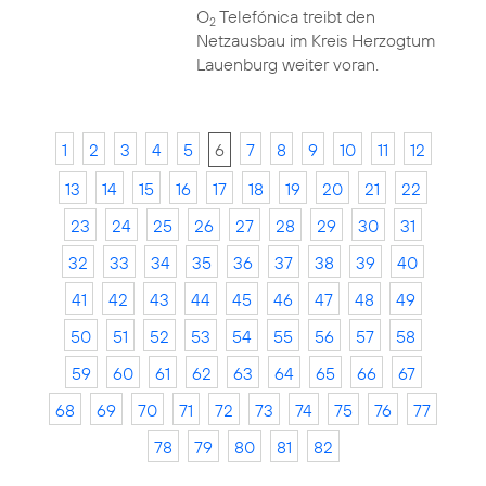
O
Telefónica treibt den
2
Netzausbau im Kreis Herzogtum
Lauenburg weiter voran.
1
2
3
4
5
6
7
8
9
10
11
12
13
14
15
16
17
18
19
20
21
22
23
24
25
26
27
28
29
30
31
32
33
34
35
36
37
38
39
40
41
42
43
44
45
46
47
48
49
50
51
52
53
54
55
56
57
58
59
60
61
62
63
64
65
66
67
68
69
70
71
72
73
74
75
76
77
78
79
80
81
82