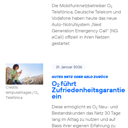
Die Mobilfunknetzbetreiber O
2
Telefónica, Deutsche Telekom und
Vodafone haben heute das neue
Auto-Notrufsystem „Next
Generation Emergency Call“ (NG
eCall) offiziell in ihren Netzen
gestartet.
21. Januar 2026
GUTES NETZ ODER GELD ZURÜCK
O
führt
2
Credits:
Zufriedenheitsgarantie
tempuraImages / O
ein
2
Telefónica
Diese ermöglicht es O
Neu- und
2
Bestandskunden das Netz 30 Tage
lang im Alltag zu nutzen und auf
Basis ihrer eigenen Erfahrung zu