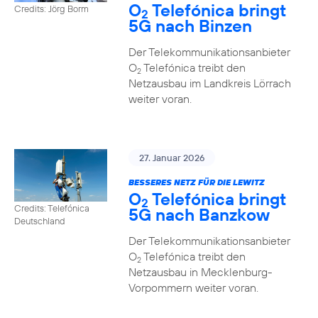
O
Telefónica bringt
Credits: Jörg Borm
2
5G nach Binzen
Der Telekommunikationsanbieter
O
Telefónica treibt den
2
Netzausbau im Landkreis Lörrach
weiter voran.
27. Januar 2026
BESSERES NETZ FÜR DIE LEWITZ
O
Telefónica bringt
2
Credits: Telefónica
5G nach Banzkow
Deutschland
Der Telekommunikationsanbieter
O
Telefónica treibt den
2
Netzausbau in Mecklenburg-
Vorpommern weiter voran.