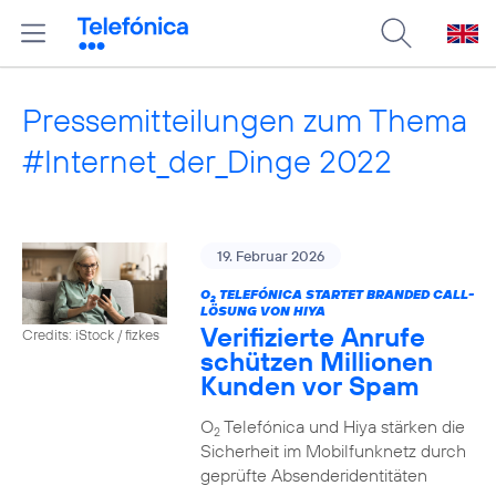
Pressemitteilungen zum Thema
#Internet_der_Dinge 2022
19. Februar 2026
O
TELEFÓNICA STARTET BRANDED CALL-
2
LÖSUNG VON HIYA
Verifizierte Anrufe
Credits: iStock / fizkes
schützen Millionen
Kunden vor Spam
O
Telefónica und Hiya stärken die
2
Sicherheit im Mobilfunknetz durch
geprüfte Absenderidentitäten