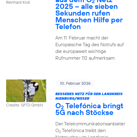
2
Reinhard Krull
2025 – alle sieben
Sekunden rufen
Menschen Hilfe per
Telefon
Am 11. Februar macht der
Europäische Tag des Notrufs auf
die europaweit wichtige
Rufnummer 112 aufmerksam
10. Februar 2026
BESSERES NETZ FÜR DEN LANDKREIS
NIENBURG/WESER
O
Telefónica bringt
Credits: GfTD GmbH
2
5G nach Stöckse
Der Telekommunikationsanbieter
O
Telefónica treibt den
2