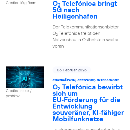
O
Telefónica bringt
Credits: Jörg Borm
2
5G nach
Heiligenhafen
Der Telekommunikationsanbieter
O
Telefónica treibt den
2
Netzausbau in Ostholstein weiter
voran
06. Februar 2026
EUROPÄISCH, EFFIZIENT, INTELLIGENT
O
Telefónica bewirbt
2
Credits: istock /
sich um
peshkov
EU‑Förderung für die
Entwicklung
souveräner, KI‑fähiger
Mobilfunknetze
Telekommunikationsanbieter leitet