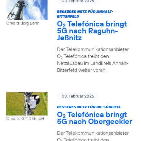
03. Februar 2026
BESSERES NETZ FÜR ANHALT-
BITTERFELD
O
Telefónica bringt
Credits: Jörg Borm
2
5G nach Raguhn-
Jeßnitz
Der Telekommunikationsanbieter
O
Telefónica treibt den
2
Netzausbau im Landkreis Anhalt-
Bitterfeld weiter voran.
03. Februar 2026
BESSERES NETZ FÜR DIE SÜDEIFEL
O
Telefónica bringt
2
Credits: GfTD GmbH
5G nach Obergeckler
Der Telekommunikationsanbieter
O
Telefónica treibt den