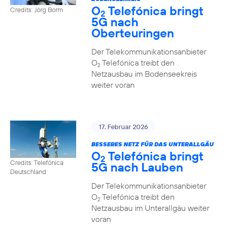
O
Telefónica bringt
Credits: Jörg Borm
2
5G nach
Oberteuringen
Der Telekommunikationsanbieter
O
Telefónica treibt den
2
Netzausbau im Bodenseekreis
weiter voran
17. Februar 2026
BESSERES NETZ FÜR DAS UNTERALLGÄU
O
Telefónica bringt
2
Credits: Telefónica
5G nach Lauben
Deutschland
Der Telekommunikationsanbieter
O
Telefónica treibt den
2
Netzausbau im Unterallgäu weiter
voran