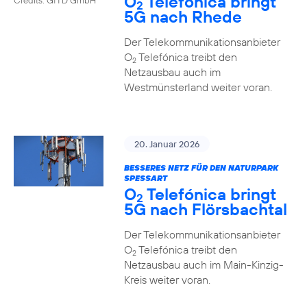
O
Telefónica bringt
2
5G nach Rhede
Der Telekommunikationsanbieter
O
Telefónica treibt den
2
Netzausbau auch im
Westmünsterland weiter voran.
20. Januar 2026
BESSERES NETZ FÜR DEN NATURPARK
SPESSART
O
Telefónica bringt
2
5G nach Flörsbachtal
Der Telekommunikationsanbieter
O
Telefónica treibt den
2
Netzausbau auch im Main-Kinzig-
Kreis weiter voran.