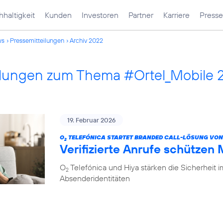
haltigkeit
Kunden
Investoren
Partner
Karriere
Presse
ws
Pressemitteilungen
Archiv 2022
ilungen zum Thema #Ortel_Mobile 
19. Februar 2026
O
TELEFÓNICA STARTET BRANDED CALL-LÖSUNG VON
2
Verifizierte Anrufe schützen
O
Telefónica und Hiya stärken die Sicherheit 
2
Absenderidentitäten