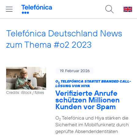
Telefónica Deutschland News
zum Thema #o2 2023
19. Februar 2026
O
TELEFÓNICA STARTET BRANDED CALL-
2
LÖSUNG VON HIYA
Verifizierte Anrufe
Credits: iStock / fizkes
schützen Millionen
Kunden vor Spam
O
Telefónica und Hiya stärken die
2
Sicherheit im Mobilfunknetz durch
geprüfte Absenderidentitäten