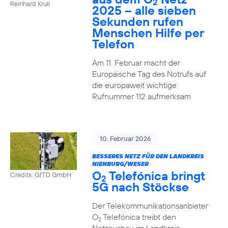
2
Reinhard Krull
2025 – alle sieben
Sekunden rufen
Menschen Hilfe per
Telefon
Am 11. Februar macht der
Europäische Tag des Notrufs auf
die europaweit wichtige
Rufnummer 112 aufmerksam
10. Februar 2026
BESSERES NETZ FÜR DEN LANDKREIS
NIENBURG/WESER
O
Telefónica bringt
Credits: GfTD GmbH
2
5G nach Stöckse
Der Telekommunikationsanbieter
O
Telefónica treibt den
2