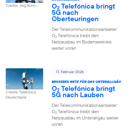
O
Telefónica bringt
Credits: Jörg Borm
2
5G nach
Oberteuringen
Der Telekommunikationsanbieter
O
Telefónica treibt den
2
Netzausbau im Bodenseekreis
weiter voran
17. Februar 2026
BESSERES NETZ FÜR DAS UNTERALLGÄU
O
Telefónica bringt
2
Credits: Telefónica
5G nach Lauben
Deutschland
Der Telekommunikationsanbieter
O
Telefónica treibt den
2
Netzausbau im Unterallgäu weiter
voran