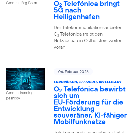
O
Telefónica bringt
Credits: Jörg Borm
2
5G nach
Heiligenhafen
Der Telekommunikationsanbieter
O
Telefónica treibt den
2
Netzausbau in Ostholstein weiter
voran
06. Februar 2026
EUROPÄISCH, EFFIZIENT, INTELLIGENT
O
Telefónica bewirbt
2
Credits: istock /
sich um
peshkov
EU‑Förderung für die
Entwicklung
souveräner, KI‑fähiger
Mobilfunknetze
Telekommunikationsanbieter leitet