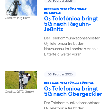
03. Februar 2026
BESSERES NETZ FÜR ANHALT-
BITTERFELD
O
Telefónica bringt
Credits: Jörg Borm
2
5G nach Raguhn-
Jeßnitz
Der Telekommunikationsanbieter
O
Telefónica treibt den
2
Netzausbau im Landkreis Anhalt-
Bitterfeld weiter voran.
03. Februar 2026
BESSERES NETZ FÜR DIE SÜDEIFEL
O
Telefónica bringt
2
Credits: GfTD GmbH
5G nach Obergeckler
Der Telekommunikationsanbieter
O
Telefónica treibt den