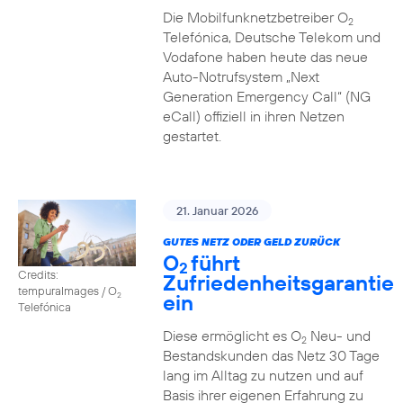
Die Mobilfunknetzbetreiber O
2
Telefónica, Deutsche Telekom und
Vodafone haben heute das neue
Auto-Notrufsystem „Next
Generation Emergency Call“ (NG
eCall) offiziell in ihren Netzen
gestartet.
21. Januar 2026
GUTES NETZ ODER GELD ZURÜCK
O
führt
2
Credits:
Zufriedenheitsgarantie
tempuraImages / O
ein
2
Telefónica
Diese ermöglicht es O
Neu- und
2
Bestandskunden das Netz 30 Tage
lang im Alltag zu nutzen und auf
Basis ihrer eigenen Erfahrung zu