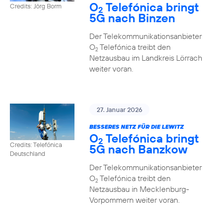
O
Telefónica bringt
Credits: Jörg Borm
2
5G nach Binzen
Der Telekommunikationsanbieter
O
Telefónica treibt den
2
Netzausbau im Landkreis Lörrach
weiter voran.
27. Januar 2026
BESSERES NETZ FÜR DIE LEWITZ
O
Telefónica bringt
2
Credits: Telefónica
5G nach Banzkow
Deutschland
Der Telekommunikationsanbieter
O
Telefónica treibt den
2
Netzausbau in Mecklenburg-
Vorpommern weiter voran.