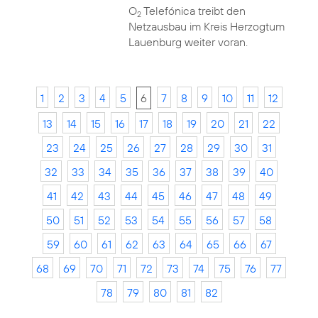
O
Telefónica treibt den
2
Netzausbau im Kreis Herzogtum
Lauenburg weiter voran.
1
2
3
4
5
6
7
8
9
10
11
12
13
14
15
16
17
18
19
20
21
22
23
24
25
26
27
28
29
30
31
32
33
34
35
36
37
38
39
40
41
42
43
44
45
46
47
48
49
50
51
52
53
54
55
56
57
58
59
60
61
62
63
64
65
66
67
68
69
70
71
72
73
74
75
76
77
78
79
80
81
82