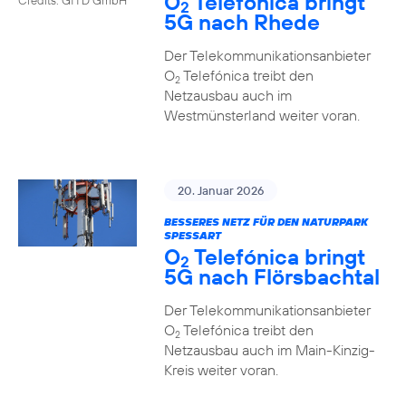
O
Telefónica bringt
2
5G nach Rhede
Der Telekommunikationsanbieter
O
Telefónica treibt den
2
Netzausbau auch im
Westmünsterland weiter voran.
20. Januar 2026
BESSERES NETZ FÜR DEN NATURPARK
SPESSART
O
Telefónica bringt
2
5G nach Flörsbachtal
Der Telekommunikationsanbieter
O
Telefónica treibt den
2
Netzausbau auch im Main-Kinzig-
Kreis weiter voran.