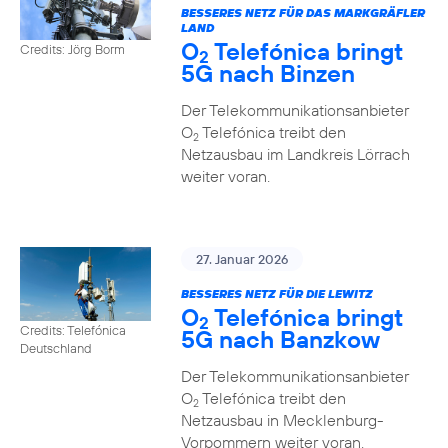
BESSERES NETZ FÜR DAS MARKGRÄFLER
LAND
O
Telefónica bringt
Credits: Jörg Borm
2
5G nach Binzen
Der Telekommunikationsanbieter
O
Telefónica treibt den
2
Netzausbau im Landkreis Lörrach
weiter voran.
27. Januar 2026
BESSERES NETZ FÜR DIE LEWITZ
O
Telefónica bringt
2
Credits: Telefónica
5G nach Banzkow
Deutschland
Der Telekommunikationsanbieter
O
Telefónica treibt den
2
Netzausbau in Mecklenburg-
Vorpommern weiter voran.