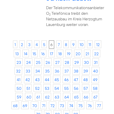
Der Telekommunikationsanbieter
O
Telefónica treibt den
2
Netzausbau im Kreis Herzogtum
Lauenburg weiter voran.
1
2
3
4
5
6
7
8
9
10
11
12
13
14
15
16
17
18
19
20
21
22
23
24
25
26
27
28
29
30
31
32
33
34
35
36
37
38
39
40
41
42
43
44
45
46
47
48
49
50
51
52
53
54
55
56
57
58
59
60
61
62
63
64
65
66
67
68
69
70
71
72
73
74
75
76
77