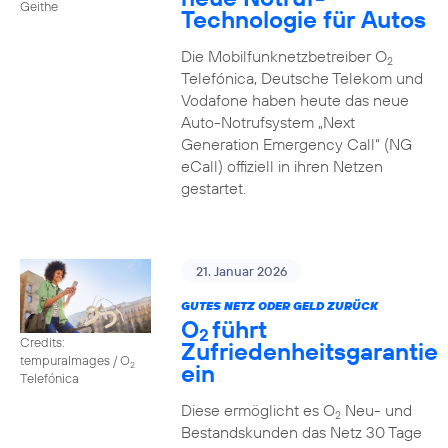
Geithe
Technologie für Autos
Die Mobilfunknetzbetreiber O
2
Telefónica, Deutsche Telekom und
Vodafone haben heute das neue
Auto-Notrufsystem „Next
Generation Emergency Call“ (NG
eCall) offiziell in ihren Netzen
gestartet.
21. Januar 2026
GUTES NETZ ODER GELD ZURÜCK
O
führt
2
Credits:
Zufriedenheitsgarantie
tempuraImages / O
ein
2
Telefónica
Diese ermöglicht es O
Neu- und
2
Bestandskunden das Netz 30 Tage