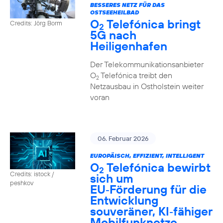
BESSERES NETZ FÜR DAS
OSTSEEHEILBAD
O
Telefónica bringt
Credits: Jörg Borm
2
5G nach
Heiligenhafen
Der Telekommunikationsanbieter
O
Telefónica treibt den
2
Netzausbau in Ostholstein weiter
voran
06. Februar 2026
EUROPÄISCH, EFFIZIENT, INTELLIGENT
O
Telefónica bewirbt
2
Credits: istock /
sich um
peshkov
EU‑Förderung für die
Entwicklung
souveräner, KI‑fähiger
Mobilfunknetze