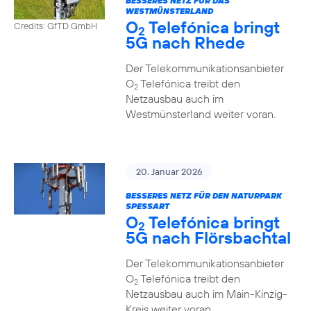
BESSERES NETZ FÜR DAS
WESTMÜNSTERLAND
O
Telefónica bringt
Credits: GfTD GmbH
2
5G nach Rhede
Der Telekommunikationsanbieter
O
Telefónica treibt den
2
Netzausbau auch im
Westmünsterland weiter voran.
20. Januar 2026
BESSERES NETZ FÜR DEN NATURPARK
SPESSART
O
Telefónica bringt
2
5G nach Flörsbachtal
Der Telekommunikationsanbieter
O
Telefónica treibt den
2
Netzausbau auch im Main-Kinzig-
Kreis weiter voran.