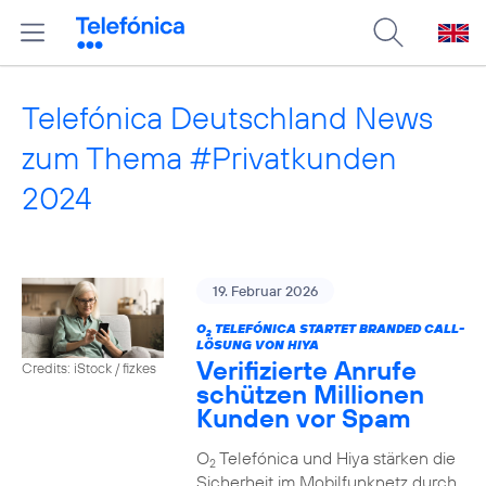
Telefónica Deutschland News
zum Thema #Privatkunden
2024
19. Februar 2026
O
TELEFÓNICA STARTET BRANDED CALL-
2
LÖSUNG VON HIYA
Verifizierte Anrufe
Credits: iStock / fizkes
schützen Millionen
Kunden vor Spam
O
Telefónica und Hiya stärken die
2
Sicherheit im Mobilfunknetz durch