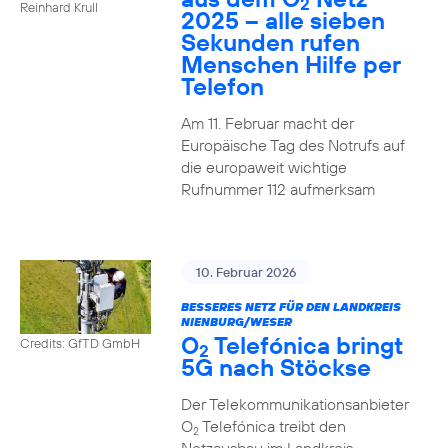
2
Reinhard Krull
2025 – alle sieben
Sekunden rufen
Menschen Hilfe per
Telefon
Am 11. Februar macht der
Europäische Tag des Notrufs auf
die europaweit wichtige
Rufnummer 112 aufmerksam
10. Februar 2026
BESSERES NETZ FÜR DEN LANDKREIS
NIENBURG/WESER
O
Telefónica bringt
Credits: GfTD GmbH
2
5G nach Stöckse
Der Telekommunikationsanbieter
O
Telefónica treibt den
2