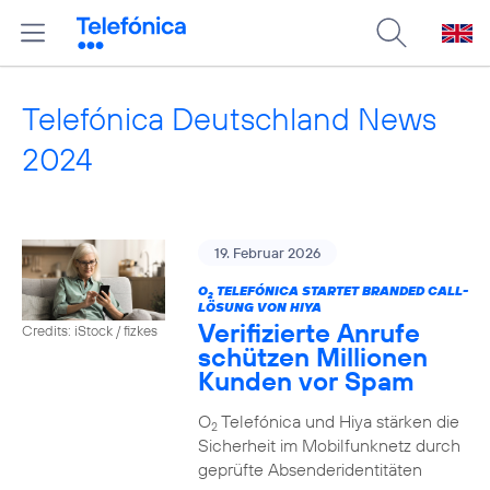
Telefónica Deutschland News
2024
19. Februar 2026
O
TELEFÓNICA STARTET BRANDED CALL-
2
LÖSUNG VON HIYA
Verifizierte Anrufe
Credits: iStock / fizkes
schützen Millionen
Kunden vor Spam
O
Telefónica und Hiya stärken die
2
Sicherheit im Mobilfunknetz durch
geprüfte Absenderidentitäten