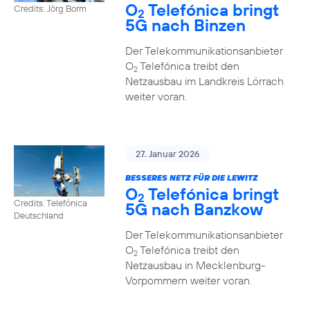
O
Telefónica bringt
Credits: Jörg Borm
2
5G nach Binzen
Der Telekommunikationsanbieter
O
Telefónica treibt den
2
Netzausbau im Landkreis Lörrach
weiter voran.
27. Januar 2026
BESSERES NETZ FÜR DIE LEWITZ
O
Telefónica bringt
2
Credits: Telefónica
5G nach Banzkow
Deutschland
Der Telekommunikationsanbieter
O
Telefónica treibt den
2
Netzausbau in Mecklenburg-
Vorpommern weiter voran.