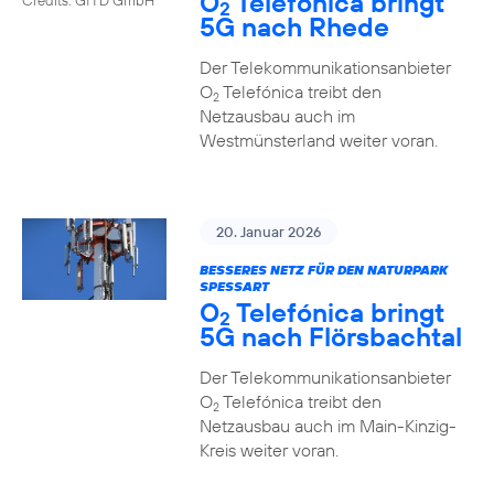
O
Telefónica bringt
2
5G nach Rhede
Der Telekommunikationsanbieter
O
Telefónica treibt den
2
Netzausbau auch im
Westmünsterland weiter voran.
20. Januar 2026
BESSERES NETZ FÜR DEN NATURPARK
SPESSART
O
Telefónica bringt
2
5G nach Flörsbachtal
Der Telekommunikationsanbieter
O
Telefónica treibt den
2
Netzausbau auch im Main-Kinzig-
Kreis weiter voran.