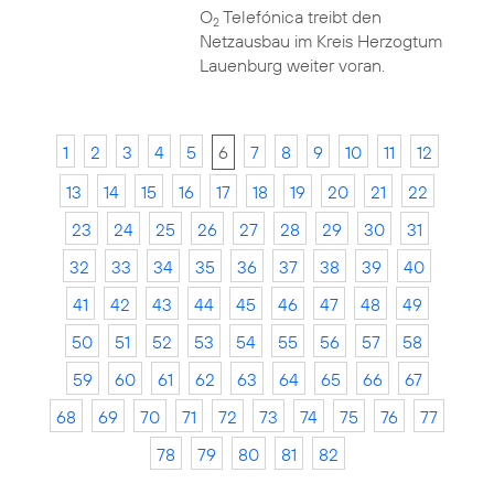
O
Telefónica treibt den
2
Netzausbau im Kreis Herzogtum
Lauenburg weiter voran.
1
2
3
4
5
6
7
8
9
10
11
12
13
14
15
16
17
18
19
20
21
22
23
24
25
26
27
28
29
30
31
32
33
34
35
36
37
38
39
40
41
42
43
44
45
46
47
48
49
50
51
52
53
54
55
56
57
58
59
60
61
62
63
64
65
66
67
68
69
70
71
72
73
74
75
76
77
78
79
80
81
82