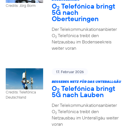
O
Telefónica bringt
Credits: Jörg Borm
2
5G nach
Oberteuringen
Der Telekommunikationsanbieter
O
Telefónica treibt den
2
Netzausbau im Bodenseekreis
weiter voran
17. Februar 2026
BESSERES NETZ FÜR DAS UNTERALLGÄU
O
Telefónica bringt
2
Credits: Telefónica
5G nach Lauben
Deutschland
Der Telekommunikationsanbieter
O
Telefónica treibt den
2
Netzausbau im Unterallgäu weiter
voran