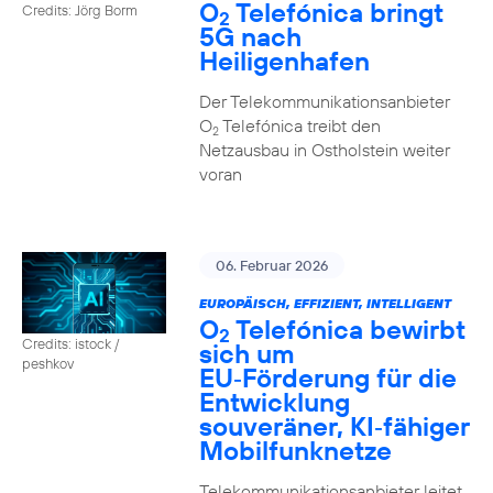
O
Telefónica bringt
Credits: Jörg Borm
2
5G nach
Heiligenhafen
Der Telekommunikationsanbieter
O
Telefónica treibt den
2
Netzausbau in Ostholstein weiter
voran
06. Februar 2026
EUROPÄISCH, EFFIZIENT, INTELLIGENT
O
Telefónica bewirbt
2
Credits: istock /
sich um
peshkov
EU‑Förderung für die
Entwicklung
souveräner, KI‑fähiger
Mobilfunknetze
Telekommunikationsanbieter leitet