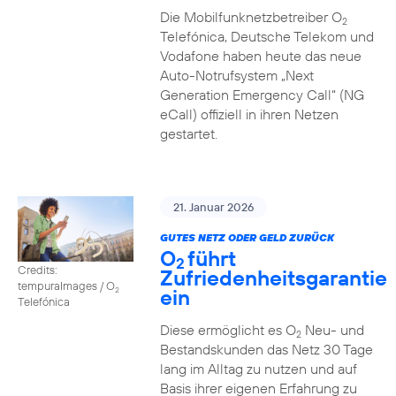
Die Mobilfunknetzbetreiber O
2
Telefónica, Deutsche Telekom und
Vodafone haben heute das neue
Auto-Notrufsystem „Next
Generation Emergency Call“ (NG
eCall) offiziell in ihren Netzen
gestartet.
21. Januar 2026
GUTES NETZ ODER GELD ZURÜCK
O
führt
2
Credits:
Zufriedenheitsgarantie
tempuraImages / O
ein
2
Telefónica
Diese ermöglicht es O
Neu- und
2
Bestandskunden das Netz 30 Tage
lang im Alltag zu nutzen und auf
Basis ihrer eigenen Erfahrung zu