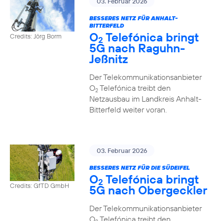
03. Februar 2026
BESSERES NETZ FÜR ANHALT-
BITTERFELD
O
Telefónica bringt
Credits: Jörg Borm
2
5G nach Raguhn-
Jeßnitz
Der Telekommunikationsanbieter
O
Telefónica treibt den
2
Netzausbau im Landkreis Anhalt-
Bitterfeld weiter voran.
03. Februar 2026
BESSERES NETZ FÜR DIE SÜDEIFEL
O
Telefónica bringt
2
Credits: GfTD GmbH
5G nach Obergeckler
Der Telekommunikationsanbieter
O
Telefónica treibt den