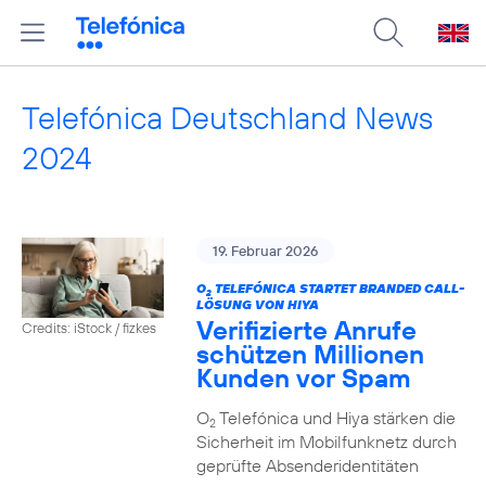
Telefónica Deutschland News
2024
19. Februar 2026
O
TELEFÓNICA STARTET BRANDED CALL-
2
LÖSUNG VON HIYA
Verifizierte Anrufe
Credits: iStock / fizkes
schützen Millionen
Kunden vor Spam
O
Telefónica und Hiya stärken die
2
Sicherheit im Mobilfunknetz durch
geprüfte Absenderidentitäten