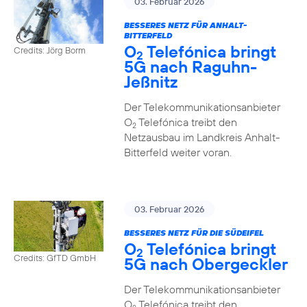
03. Februar 2026
BESSERES NETZ FÜR ANHALT-
BITTERFELD
O
Telefónica bringt
Credits: Jörg Borm
2
5G nach Raguhn-
Jeßnitz
Der Telekommunikationsanbieter
O
Telefónica treibt den
2
Netzausbau im Landkreis Anhalt-
Bitterfeld weiter voran.
03. Februar 2026
BESSERES NETZ FÜR DIE SÜDEIFEL
O
Telefónica bringt
2
Credits: GfTD GmbH
5G nach Obergeckler
Der Telekommunikationsanbieter
O
Telefónica treibt den