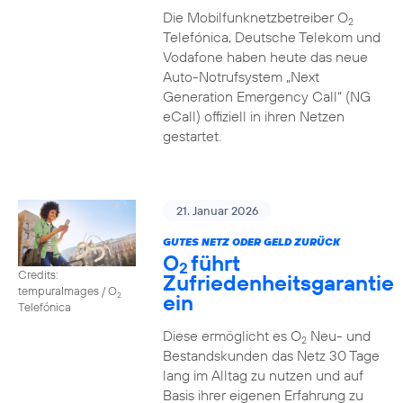
Die Mobilfunknetzbetreiber O
2
Telefónica, Deutsche Telekom und
Vodafone haben heute das neue
Auto-Notrufsystem „Next
Generation Emergency Call“ (NG
eCall) offiziell in ihren Netzen
gestartet.
21. Januar 2026
GUTES NETZ ODER GELD ZURÜCK
O
führt
2
Credits:
Zufriedenheitsgarantie
tempuraImages / O
ein
2
Telefónica
Diese ermöglicht es O
Neu- und
2
Bestandskunden das Netz 30 Tage
lang im Alltag zu nutzen und auf
Basis ihrer eigenen Erfahrung zu