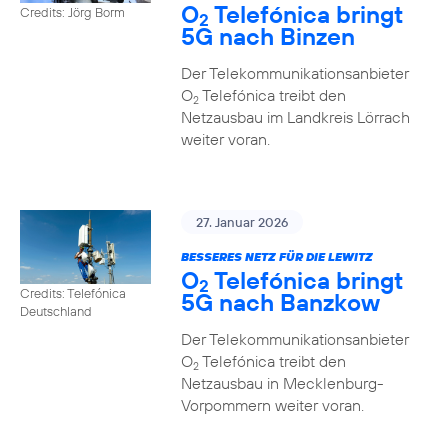
O
Telefónica bringt
Credits: Jörg Borm
2
5G nach Binzen
Der Telekommunikationsanbieter
O
Telefónica treibt den
2
Netzausbau im Landkreis Lörrach
weiter voran.
27. Januar 2026
BESSERES NETZ FÜR DIE LEWITZ
O
Telefónica bringt
2
Credits: Telefónica
5G nach Banzkow
Deutschland
Der Telekommunikationsanbieter
O
Telefónica treibt den
2
Netzausbau in Mecklenburg-
Vorpommern weiter voran.