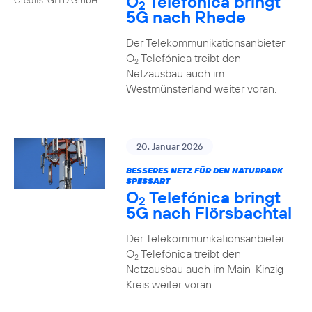
O
Telefónica bringt
2
5G nach Rhede
Der Telekommunikationsanbieter
O
Telefónica treibt den
2
Netzausbau auch im
Westmünsterland weiter voran.
20. Januar 2026
BESSERES NETZ FÜR DEN NATURPARK
SPESSART
O
Telefónica bringt
2
5G nach Flörsbachtal
Der Telekommunikationsanbieter
O
Telefónica treibt den
2
Netzausbau auch im Main-Kinzig-
Kreis weiter voran.