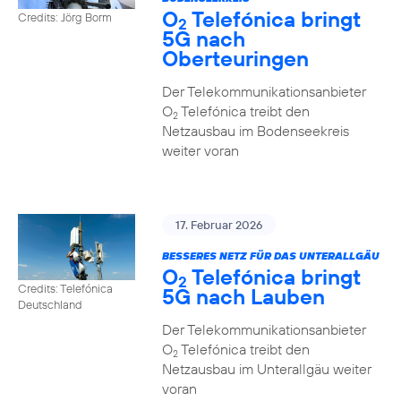
O
Telefónica bringt
Credits: Jörg Borm
2
5G nach
Oberteuringen
Der Telekommunikationsanbieter
O
Telefónica treibt den
2
Netzausbau im Bodenseekreis
weiter voran
17. Februar 2026
BESSERES NETZ FÜR DAS UNTERALLGÄU
O
Telefónica bringt
2
Credits: Telefónica
5G nach Lauben
Deutschland
Der Telekommunikationsanbieter
O
Telefónica treibt den
2
Netzausbau im Unterallgäu weiter
voran