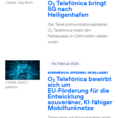
O
Telefónica bringt
Credits: Jörg Borm
2
5G nach
Heiligenhafen
Der Telekommunikationsanbieter
O
Telefónica treibt den
2
Netzausbau in Ostholstein weiter
voran
06. Februar 2026
EUROPÄISCH, EFFIZIENT, INTELLIGENT
O
Telefónica bewirbt
2
Credits: istock /
sich um
peshkov
EU‑Förderung für die
Entwicklung
souveräner, KI‑fähiger
Mobilfunknetze
Telekommunikationsanbieter leitet