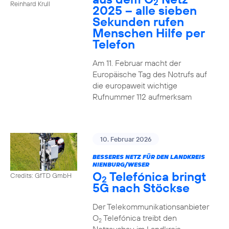
2
Reinhard Krull
2025 – alle sieben
Sekunden rufen
Menschen Hilfe per
Telefon
Am 11. Februar macht der
Europäische Tag des Notrufs auf
die europaweit wichtige
Rufnummer 112 aufmerksam
10. Februar 2026
BESSERES NETZ FÜR DEN LANDKREIS
NIENBURG/WESER
O
Telefónica bringt
Credits: GfTD GmbH
2
5G nach Stöckse
Der Telekommunikationsanbieter
O
Telefónica treibt den
2