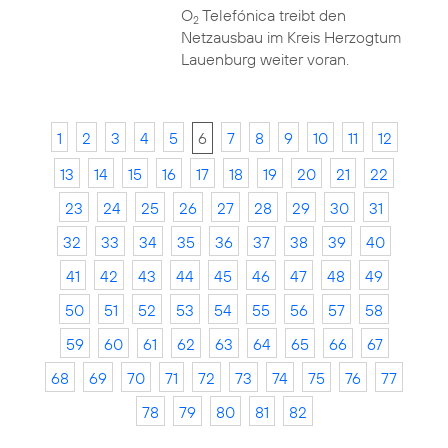
O
Telefónica treibt den
2
Netzausbau im Kreis Herzogtum
Lauenburg weiter voran.
1
2
3
4
5
6
7
8
9
10
11
12
13
14
15
16
17
18
19
20
21
22
23
24
25
26
27
28
29
30
31
32
33
34
35
36
37
38
39
40
41
42
43
44
45
46
47
48
49
50
51
52
53
54
55
56
57
58
59
60
61
62
63
64
65
66
67
68
69
70
71
72
73
74
75
76
77
78
79
80
81
82