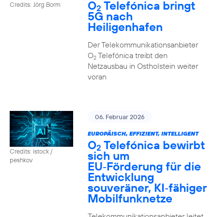
O
Telefónica bringt
Credits: Jörg Borm
2
5G nach
Heiligenhafen
Der Telekommunikationsanbieter
O
Telefónica treibt den
2
Netzausbau in Ostholstein weiter
voran
06. Februar 2026
EUROPÄISCH, EFFIZIENT, INTELLIGENT
O
Telefónica bewirbt
2
Credits: istock /
sich um
peshkov
EU‑Förderung für die
Entwicklung
souveräner, KI‑fähiger
Mobilfunknetze
Telekommunikationsanbieter leitet