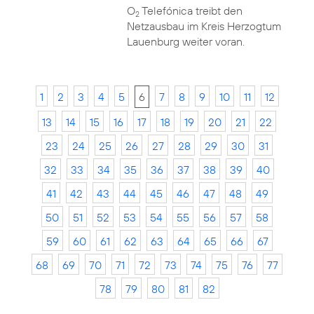
O
Telefónica treibt den
2
Netzausbau im Kreis Herzogtum
Lauenburg weiter voran.
1
2
3
4
5
6
7
8
9
10
11
12
13
14
15
16
17
18
19
20
21
22
23
24
25
26
27
28
29
30
31
32
33
34
35
36
37
38
39
40
41
42
43
44
45
46
47
48
49
50
51
52
53
54
55
56
57
58
59
60
61
62
63
64
65
66
67
68
69
70
71
72
73
74
75
76
77
78
79
80
81
82