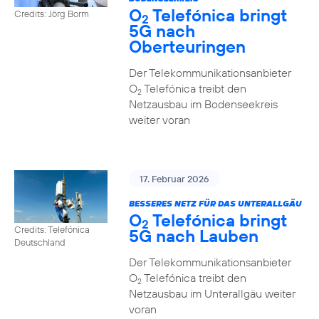
O
Telefónica bringt
Credits: Jörg Borm
2
5G nach
Oberteuringen
Der Telekommunikationsanbieter
O
Telefónica treibt den
2
Netzausbau im Bodenseekreis
weiter voran
17. Februar 2026
BESSERES NETZ FÜR DAS UNTERALLGÄU
O
Telefónica bringt
2
Credits: Telefónica
5G nach Lauben
Deutschland
Der Telekommunikationsanbieter
O
Telefónica treibt den
2
Netzausbau im Unterallgäu weiter
voran