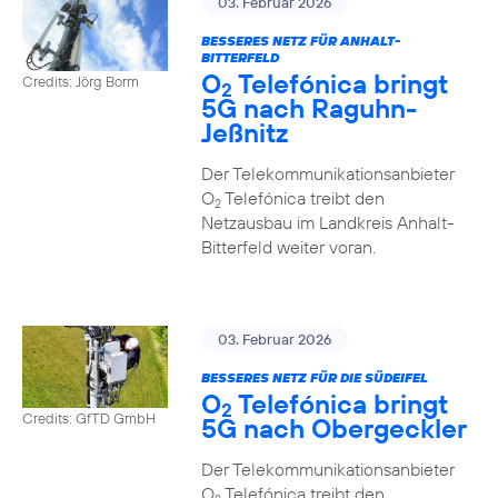
03. Februar 2026
BESSERES NETZ FÜR ANHALT-
BITTERFELD
O
Telefónica bringt
Credits: Jörg Borm
2
5G nach Raguhn-
Jeßnitz
Der Telekommunikationsanbieter
O
Telefónica treibt den
2
Netzausbau im Landkreis Anhalt-
Bitterfeld weiter voran.
03. Februar 2026
BESSERES NETZ FÜR DIE SÜDEIFEL
O
Telefónica bringt
2
Credits: GfTD GmbH
5G nach Obergeckler
Der Telekommunikationsanbieter
O
Telefónica treibt den