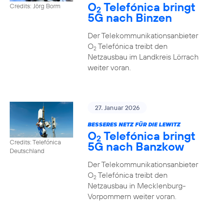
O
Telefónica bringt
Credits: Jörg Borm
2
5G nach Binzen
Der Telekommunikationsanbieter
O
Telefónica treibt den
2
Netzausbau im Landkreis Lörrach
weiter voran.
27. Januar 2026
BESSERES NETZ FÜR DIE LEWITZ
O
Telefónica bringt
2
Credits: Telefónica
5G nach Banzkow
Deutschland
Der Telekommunikationsanbieter
O
Telefónica treibt den
2
Netzausbau in Mecklenburg-
Vorpommern weiter voran.