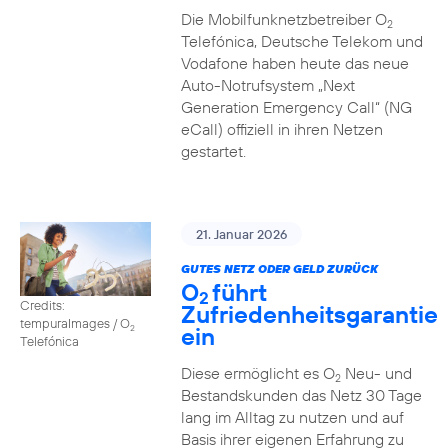
Die Mobilfunknetzbetreiber O
2
Telefónica, Deutsche Telekom und
Vodafone haben heute das neue
Auto-Notrufsystem „Next
Generation Emergency Call“ (NG
eCall) offiziell in ihren Netzen
gestartet.
21. Januar 2026
GUTES NETZ ODER GELD ZURÜCK
O
führt
2
Credits:
Zufriedenheitsgarantie
tempuraImages / O
ein
2
Telefónica
Diese ermöglicht es O
Neu- und
2
Bestandskunden das Netz 30 Tage
lang im Alltag zu nutzen und auf
Basis ihrer eigenen Erfahrung zu