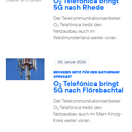
O
Telefónica bringt
2
5G nach Rhede
Der Telekommunikationsanbieter
O
Telefónica treibt den
2
Netzausbau auch im
Westmünsterland weiter voran.
20. Januar 2026
BESSERES NETZ FÜR DEN NATURPARK
SPESSART
O
Telefónica bringt
2
5G nach Flörsbachtal
Der Telekommunikationsanbieter
O
Telefónica treibt den
2
Netzausbau auch im Main-Kinzig-
Kreis weiter voran.