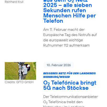
2
Reinhard Krull
2025 – alle sieben
Sekunden rufen
Menschen Hilfe per
Telefon
Am 11. Februar macht der
Europäische Tag des Notrufs auf
die europaweit wichtige
Rufnummer 112 aufmerksam
10. Februar 2026
BESSERES NETZ FÜR DEN LANDKREIS
NIENBURG/WESER
O
Telefónica bringt
Credits: GfTD GmbH
2
5G nach Stöckse
Der Telekommunikationsanbieter
O
Telefónica treibt den
2