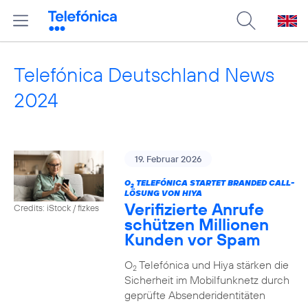
Telefónica Deutschland News
2024
19. Februar 2026
O
TELEFÓNICA STARTET BRANDED CALL-
2
LÖSUNG VON HIYA
Verifizierte Anrufe
Credits: iStock / fizkes
schützen Millionen
Kunden vor Spam
O
Telefónica und Hiya stärken die
2
Sicherheit im Mobilfunknetz durch
geprüfte Absenderidentitäten