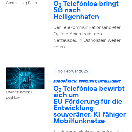
O
Telefónica bringt
Credits: Jörg Borm
2
5G nach
Heiligenhafen
Der Telekommunikationsanbieter
O
Telefónica treibt den
2
Netzausbau in Ostholstein weiter
voran
06. Februar 2026
EUROPÄISCH, EFFIZIENT, INTELLIGENT
O
Telefónica bewirbt
2
Credits: istock /
sich um
peshkov
EU‑Förderung für die
Entwicklung
souveräner, KI‑fähiger
Mobilfunknetze
Telekommunikationsanbieter leitet