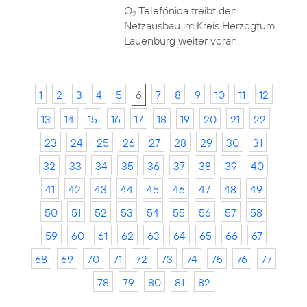
O
Telefónica treibt den
2
Netzausbau im Kreis Herzogtum
Lauenburg weiter voran.
1
2
3
4
5
6
7
8
9
10
11
12
13
14
15
16
17
18
19
20
21
22
23
24
25
26
27
28
29
30
31
32
33
34
35
36
37
38
39
40
41
42
43
44
45
46
47
48
49
50
51
52
53
54
55
56
57
58
59
60
61
62
63
64
65
66
67
68
69
70
71
72
73
74
75
76
77
78
79
80
81
82