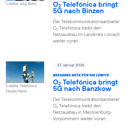
O
Telefónica bringt
Credits: Jörg Borm
2
5G nach Binzen
Der Telekommunikationsanbieter
O
Telefónica treibt den
2
Netzausbau im Landkreis Lörrach
weiter voran.
27. Januar 2026
BESSERES NETZ FÜR DIE LEWITZ
O
Telefónica bringt
2
Credits: Telefónica
5G nach Banzkow
Deutschland
Der Telekommunikationsanbieter
O
Telefónica treibt den
2
Netzausbau in Mecklenburg-
Vorpommern weiter voran.