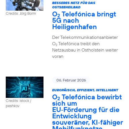
BESSERES NETZ FÜR DAS
OSTSEEHEILBAD
O
Telefónica bringt
Credits: Jörg Borm
2
5G nach
Heiligenhafen
Der Telekommunikationsanbieter
O
Telefónica treibt den
2
Netzausbau in Ostholstein weiter
voran
06. Februar 2026
EUROPÄISCH, EFFIZIENT, INTELLIGENT
O
Telefónica bewirbt
2
Credits: istock /
sich um
peshkov
EU‑Förderung für die
Entwicklung
souveräner, KI‑fähiger
Mobilfunknetze