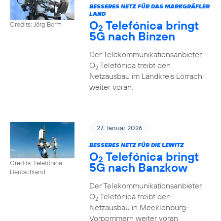
BESSERES NETZ FÜR DAS MARKGRÄFLER
LAND
O
Telefónica bringt
Credits: Jörg Borm
2
5G nach Binzen
Der Telekommunikationsanbieter
O
Telefónica treibt den
2
Netzausbau im Landkreis Lörrach
weiter voran.
27. Januar 2026
BESSERES NETZ FÜR DIE LEWITZ
O
Telefónica bringt
2
Credits: Telefónica
5G nach Banzkow
Deutschland
Der Telekommunikationsanbieter
O
Telefónica treibt den
2
Netzausbau in Mecklenburg-
Vorpommern weiter voran.