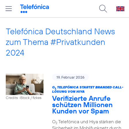
Telefónica Deutschland News
zum Thema #Privatkunden
2024
19. Februar 2026
O
TELEFÓNICA STARTET BRANDED CALL-
2
LÖSUNG VON HIYA
Verifizierte Anrufe
Credits: iStock / fizkes
schützen Millionen
Kunden vor Spam
O
Telefónica und Hiya stärken die
2
Sicherheit im Mobilfunknetz durch