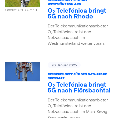
BESSERES NETZ FÜR DAS
WESTMÜNSTERLAND
O
Telefónica bringt
Credits: GfTD GmbH
2
5G nach Rhede
Der Telekommunikationsanbieter
O
Telefónica treibt den
2
Netzausbau auch im
Westmünsterland weiter voran.
20. Januar 2026
BESSERES NETZ FÜR DEN NATURPARK
SPESSART
O
Telefónica bringt
2
5G nach Flörsbachtal
Der Telekommunikationsanbieter
O
Telefónica treibt den
2
Netzausbau auch im Main-Kinzig-
Kreis weiter voran.