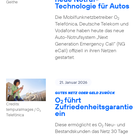
Geithe
Technologie für Autos
Die Mobilfunknetzbetreiber O
2
Telefónica, Deutsche Telekom und
Vodafone haben heute das neue
Auto-Notrufsystem „Next
Generation Emergency Call“ (NG
eCall) offiziell in ihren Netzen
gestartet.
21. Januar 2026
GUTES NETZ ODER GELD ZURÜCK
O
führt
2
Credits:
Zufriedenheitsgarantie
tempuraImages / O
ein
2
Telefónica
Diese ermöglicht es O
Neu- und
2
Bestandskunden das Netz 30 Tage