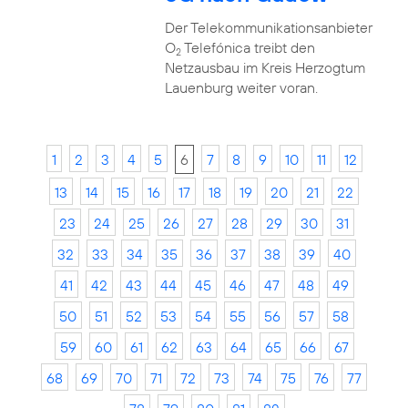
Der Telekommunikationsanbieter
O
Telefónica treibt den
2
Netzausbau im Kreis Herzogtum
Lauenburg weiter voran.
1
2
3
4
5
6
7
8
9
10
11
12
13
14
15
16
17
18
19
20
21
22
23
24
25
26
27
28
29
30
31
32
33
34
35
36
37
38
39
40
41
42
43
44
45
46
47
48
49
50
51
52
53
54
55
56
57
58
59
60
61
62
63
64
65
66
67
68
69
70
71
72
73
74
75
76
77