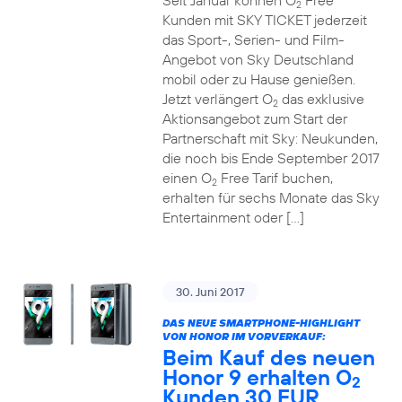
Seit Januar können O
Free
2
Kunden mit SKY TICKET jederzeit
das Sport-, Serien- und Film-
Angebot von Sky Deutschland
mobil oder zu Hause genießen.
Jetzt verlängert O
das exklusive
2
Aktionsangebot zum Start der
Partnerschaft mit Sky: Neukunden,
die noch bis Ende September 2017
einen O
Free Tarif buchen,
2
erhalten für sechs Monate das Sky
Entertainment oder […]
30. Juni 2017
DAS NEUE SMARTPHONE-HIGHLIGHT
VON HONOR IM VORVERKAUF:
Beim Kauf des neuen
Honor 9 erhalten O
2
Kunden 30 EUR