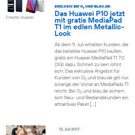
EXKLUSIV BEI O
UND BLAU.DE:
2
Das Huawei P10 jetzt
Credits: Huawei
mit gratis MediaPad
T1 im edlen Metallic-
Look
Ab dem 11. Juli erhalten Kunden, die
das beliebte Huawei P10 kaufen,
gratis ein Huawei MediaPad T1 7.0
(3G) dazu. Schnell zu sein lohnt
sich: Das exklusive Angebot für
Kunden von O
und blau.de gilt nur,
2
solange der Vorrat an MediaPads T1
reicht. Bei O
und blau.de sichern
2
sich Neu- und Bestandskunden ein
attraktives Paket […]
12. Juli 2017