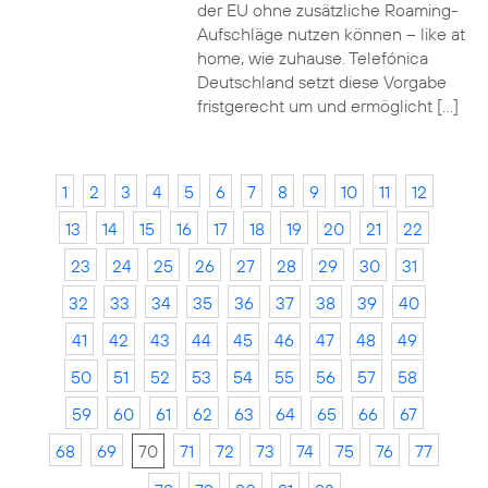
der EU ohne zusätzliche Roaming-
Aufschläge nutzen können – like at
home, wie zuhause. Telefónica
Deutschland setzt diese Vorgabe
fristgerecht um und ermöglicht […]
1
2
3
4
5
6
7
8
9
10
11
12
13
14
15
16
17
18
19
20
21
22
23
24
25
26
27
28
29
30
31
32
33
34
35
36
37
38
39
40
41
42
43
44
45
46
47
48
49
50
51
52
53
54
55
56
57
58
59
60
61
62
63
64
65
66
67
68
69
70
71
72
73
74
75
76
77