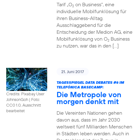
Tarif „O
on Business“, eine
2
individuelle Mobilfunklösung für
ihren Business-Alltag.
Ausschlaggebend für die
Entscheidung der Medion AG, eine
Mobilfunklösung von O
Business
2
zu nutzen, war das in den […]
21. Juni 2017
TAGESSPIEGEL DATA DEBATES
#6
IM
TELEFÓNICA BASECAMP:
Die Metropole von
Credits: Pixabay User
morgen denkt mit
JohnsonGoh
|
Foto:
CC0 1.0, Ausschnitt
bearbeitet
Die Vereinten Nationen gehen
davon aus, dass im Jahr 2030
weltweit fünf Milliarden Menschen
in Städten leben werden. Auch in