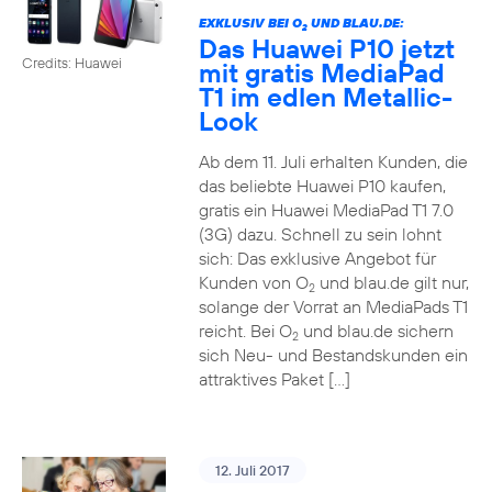
EXKLUSIV BEI O
UND BLAU.DE:
2
Das Huawei P10 jetzt
Credits: Huawei
mit gratis MediaPad
T1 im edlen Metallic-
Look
Ab dem 11. Juli erhalten Kunden, die
das beliebte Huawei P10 kaufen,
gratis ein Huawei MediaPad T1 7.0
(3G) dazu. Schnell zu sein lohnt
sich: Das exklusive Angebot für
Kunden von O
und blau.de gilt nur,
2
solange der Vorrat an MediaPads T1
reicht. Bei O
und blau.de sichern
2
sich Neu- und Bestandskunden ein
attraktives Paket […]
12. Juli 2017