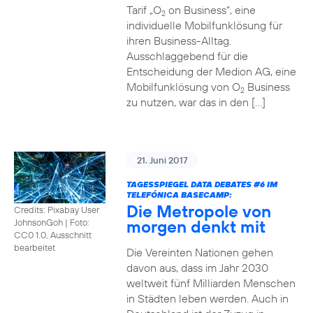
Tarif „O
on Business“, eine
2
individuelle Mobilfunklösung für
ihren Business-Alltag.
Ausschlaggebend für die
Entscheidung der Medion AG, eine
Mobilfunklösung von O
Business
2
zu nutzen, war das in den […]
21. Juni 2017
TAGESSPIEGEL DATA DEBATES
#6
IM
TELEFÓNICA BASECAMP:
Die Metropole von
Credits: Pixabay User
morgen denkt mit
JohnsonGoh
|
Foto:
CC0 1.0, Ausschnitt
bearbeitet
Die Vereinten Nationen gehen
davon aus, dass im Jahr 2030
weltweit fünf Milliarden Menschen
in Städten leben werden. Auch in