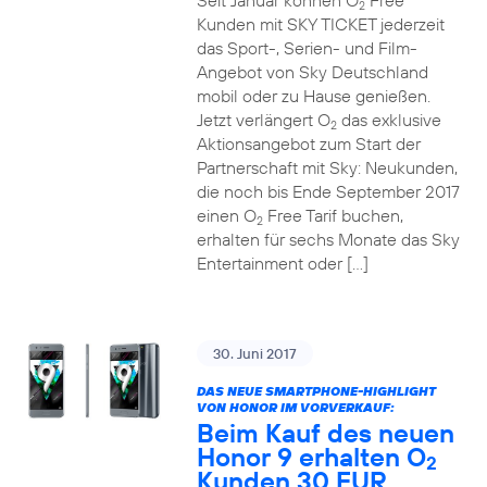
Seit Januar können O
Free
2
Kunden mit SKY TICKET jederzeit
das Sport-, Serien- und Film-
Angebot von Sky Deutschland
mobil oder zu Hause genießen.
Jetzt verlängert O
das exklusive
2
Aktionsangebot zum Start der
Partnerschaft mit Sky: Neukunden,
die noch bis Ende September 2017
einen O
Free Tarif buchen,
2
erhalten für sechs Monate das Sky
Entertainment oder […]
30. Juni 2017
DAS NEUE SMARTPHONE-HIGHLIGHT
VON HONOR IM VORVERKAUF:
Beim Kauf des neuen
Honor 9 erhalten O
2
Kunden 30 EUR