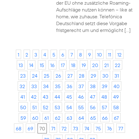
der EU ohne zusätzliche Roaming-
Aufschläge nutzen können – like at
home, wie zuhause. Telefónica
Deutschland setzt diese Vorgabe
fristgerecht um und ermöglicht […]
1
2
3
4
5
6
7
8
9
10
11
12
13
14
15
16
17
18
19
20
21
22
23
24
25
26
27
28
29
30
31
32
33
34
35
36
37
38
39
40
41
42
43
44
45
46
47
48
49
50
51
52
53
54
55
56
57
58
59
60
61
62
63
64
65
66
67
68
69
70
71
72
73
74
75
76
77