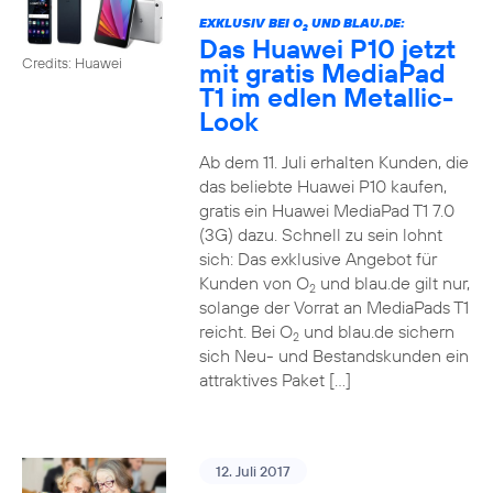
EXKLUSIV BEI O
UND BLAU.DE:
2
Das Huawei P10 jetzt
Credits: Huawei
mit gratis MediaPad
T1 im edlen Metallic-
Look
Ab dem 11. Juli erhalten Kunden, die
das beliebte Huawei P10 kaufen,
gratis ein Huawei MediaPad T1 7.0
(3G) dazu. Schnell zu sein lohnt
sich: Das exklusive Angebot für
Kunden von O
und blau.de gilt nur,
2
solange der Vorrat an MediaPads T1
reicht. Bei O
und blau.de sichern
2
sich Neu- und Bestandskunden ein
attraktives Paket […]
12. Juli 2017