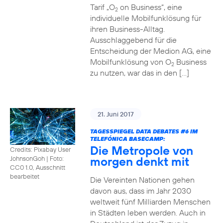
Tarif „O
on Business“, eine
2
individuelle Mobilfunklösung für
ihren Business-Alltag.
Ausschlaggebend für die
Entscheidung der Medion AG, eine
Mobilfunklösung von O
Business
2
zu nutzen, war das in den […]
21. Juni 2017
TAGESSPIEGEL DATA DEBATES
#6
IM
TELEFÓNICA BASECAMP:
Die Metropole von
Credits: Pixabay User
morgen denkt mit
JohnsonGoh
|
Foto:
CC0 1.0, Ausschnitt
bearbeitet
Die Vereinten Nationen gehen
davon aus, dass im Jahr 2030
weltweit fünf Milliarden Menschen
in Städten leben werden. Auch in