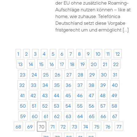
der EU ohne zusätzliche Roaming-
Aufschläge nutzen können – like at
home, wie zuhause. Telefónica
Deutschland setzt diese Vorgabe
fristgerecht um und ermöglicht […]
1
2
3
4
5
6
7
8
9
10
11
12
13
14
15
16
17
18
19
20
21
22
23
24
25
26
27
28
29
30
31
32
33
34
35
36
37
38
39
40
41
42
43
44
45
46
47
48
49
50
51
52
53
54
55
56
57
58
59
60
61
62
63
64
65
66
67
68
69
70
71
72
73
74
75
76
77