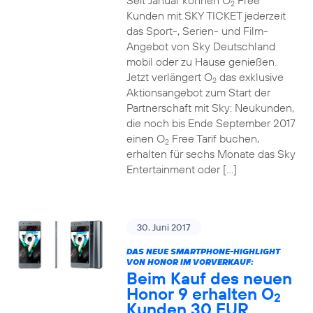
Seit Januar können O
Free
2
Kunden mit SKY TICKET jederzeit
das Sport-, Serien- und Film-
Angebot von Sky Deutschland
mobil oder zu Hause genießen.
Jetzt verlängert O
das exklusive
2
Aktionsangebot zum Start der
Partnerschaft mit Sky: Neukunden,
die noch bis Ende September 2017
einen O
Free Tarif buchen,
2
erhalten für sechs Monate das Sky
Entertainment oder […]
30. Juni 2017
DAS NEUE SMARTPHONE-HIGHLIGHT
VON HONOR IM VORVERKAUF:
Beim Kauf des neuen
Honor 9 erhalten O
2
Kunden 30 EUR