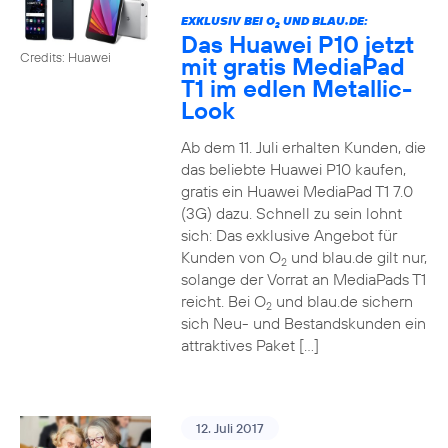
EXKLUSIV BEI O
UND BLAU.DE:
2
Das Huawei P10 jetzt
Credits: Huawei
mit gratis MediaPad
T1 im edlen Metallic-
Look
Ab dem 11. Juli erhalten Kunden, die
das beliebte Huawei P10 kaufen,
gratis ein Huawei MediaPad T1 7.0
(3G) dazu. Schnell zu sein lohnt
sich: Das exklusive Angebot für
Kunden von O
und blau.de gilt nur,
2
solange der Vorrat an MediaPads T1
reicht. Bei O
und blau.de sichern
2
sich Neu- und Bestandskunden ein
attraktives Paket […]
12. Juli 2017