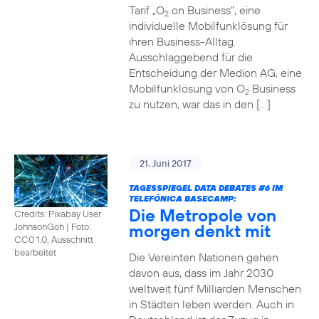
Tarif „O
on Business“, eine
2
individuelle Mobilfunklösung für
ihren Business-Alltag.
Ausschlaggebend für die
Entscheidung der Medion AG, eine
Mobilfunklösung von O
Business
2
zu nutzen, war das in den […]
21. Juni 2017
TAGESSPIEGEL DATA DEBATES
#6
IM
TELEFÓNICA BASECAMP:
Die Metropole von
Credits: Pixabay User
morgen denkt mit
JohnsonGoh
|
Foto:
CC0 1.0, Ausschnitt
bearbeitet
Die Vereinten Nationen gehen
davon aus, dass im Jahr 2030
weltweit fünf Milliarden Menschen
in Städten leben werden. Auch in