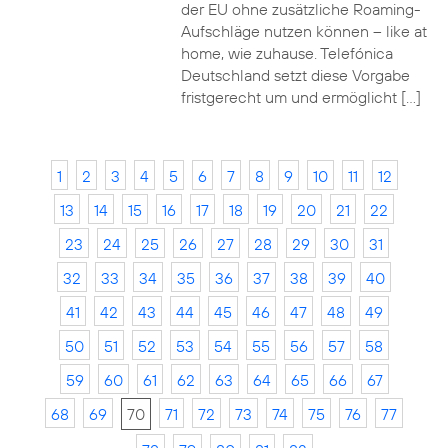
der EU ohne zusätzliche Roaming-
Aufschläge nutzen können – like at
home, wie zuhause. Telefónica
Deutschland setzt diese Vorgabe
fristgerecht um und ermöglicht […]
1
2
3
4
5
6
7
8
9
10
11
12
13
14
15
16
17
18
19
20
21
22
23
24
25
26
27
28
29
30
31
32
33
34
35
36
37
38
39
40
41
42
43
44
45
46
47
48
49
50
51
52
53
54
55
56
57
58
59
60
61
62
63
64
65
66
67
68
69
70
71
72
73
74
75
76
77