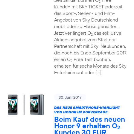
Seit Januar können O
Free
2
Kunden mit SKY TICKET jederzeit
das Sport-, Serien- und Film-
Angebot von Sky Deutschland
mobil oder zu Hause genießen.
Jetzt verlängert O
das exklusive
2
Aktionsangebot zum Start der
Partnerschaft mit Sky: Neukunden,
die noch bis Ende September 2017
einen O
Free Tarif buchen,
2
erhalten für sechs Monate das Sky
Entertainment oder […]
30. Juni 2017
DAS NEUE SMARTPHONE-HIGHLIGHT
VON HONOR IM VORVERKAUF:
Beim Kauf des neuen
Honor 9 erhalten O
2
Kunden 30 EUR