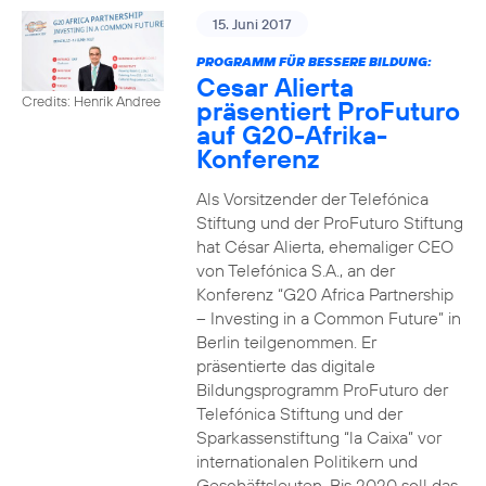
15. Juni 2017
PROGRAMM FÜR BESSERE BILDUNG:
Cesar Alierta
Credits: Henrik Andree
präsentiert ProFuturo
auf G20-Afrika-
Konferenz
Als Vorsitzender der Telefónica
Stiftung und der ProFuturo Stiftung
hat César Alierta, ehemaliger CEO
von Telefónica S.A., an der
Konferenz “G20 Africa Partnership
– Investing in a Common Future” in
Berlin teilgenommen. Er
präsentierte das digitale
Bildungsprogramm ProFuturo der
Telefónica Stiftung und der
Sparkassenstiftung “la Caixa” vor
internationalen Politikern und
Geschäftsleuten. Bis 2020 soll das