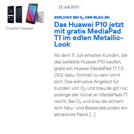
13. Juli 2017
EXKLUSIV BEI O
UND BLAU.DE:
2
Das Huawei P10 jetzt
Credits: Huawei
mit gratis MediaPad
T1 im edlen Metallic-
Look
Ab dem 11. Juli erhalten Kunden, die
das beliebte Huawei P10 kaufen,
gratis ein Huawei MediaPad T1 7.0
(3G) dazu. Schnell zu sein lohnt
sich: Das exklusive Angebot für
Kunden von O
und blau.de gilt nur,
2
solange der Vorrat an MediaPads T1
reicht. Bei O
und blau.de sichern
2
sich Neu- und Bestandskunden ein
attraktives Paket […]