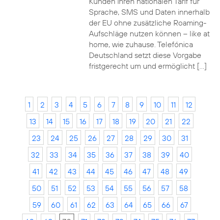
Kunden ihren nationalen Tarif für
Sprache, SMS und Daten innerhalb
der EU ohne zusätzliche Roaming-
Aufschläge nutzen können – like at
home, wie zuhause. Telefónica
Deutschland setzt diese Vorgabe
fristgerecht um und ermöglicht […]
1
2
3
4
5
6
7
8
9
10
11
12
13
14
15
16
17
18
19
20
21
22
23
24
25
26
27
28
29
30
31
32
33
34
35
36
37
38
39
40
41
42
43
44
45
46
47
48
49
50
51
52
53
54
55
56
57
58
59
60
61
62
63
64
65
66
67