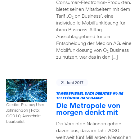
Consumer-Electronics-Produkten,
bietet seinen Mitarbeitern mit dem
Tarif „O
on Business“, eine
2
individuelle Mobilfunklösung für
ihren Business-Alltag.
Ausschlaggebend für die
Entscheidung der Medion AG, eine
Mobilfunklösung von O
Business
2
zu nutzen, war das in den […]
21. Juni 2017
TAGESSPIEGEL DATA DEBATES
#6
IM
TELEFÓNICA BASECAMP:
Die Metropole von
Credits: Pixabay User
morgen denkt mit
JohnsonGoh
|
Foto:
CC0 1.0, Ausschnitt
bearbeitet
Die Vereinten Nationen gehen
davon aus, dass im Jahr 2030
weltweit fünf Milliarden Menschen