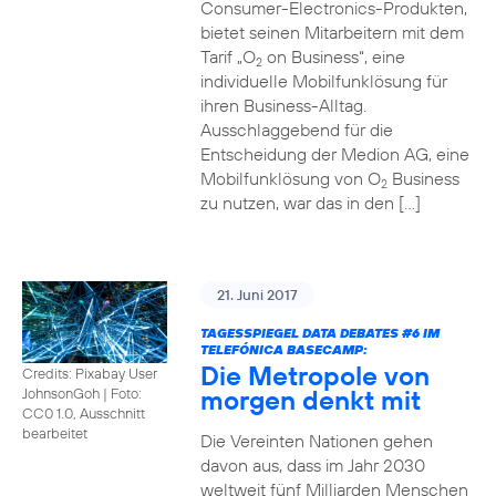
Consumer-Electronics-Produkten,
bietet seinen Mitarbeitern mit dem
Tarif „O
on Business“, eine
2
individuelle Mobilfunklösung für
ihren Business-Alltag.
Ausschlaggebend für die
Entscheidung der Medion AG, eine
Mobilfunklösung von O
Business
2
zu nutzen, war das in den […]
21. Juni 2017
TAGESSPIEGEL DATA DEBATES
#6
IM
TELEFÓNICA BASECAMP:
Die Metropole von
Credits: Pixabay User
morgen denkt mit
JohnsonGoh
|
Foto:
CC0 1.0, Ausschnitt
bearbeitet
Die Vereinten Nationen gehen
davon aus, dass im Jahr 2030
weltweit fünf Milliarden Menschen