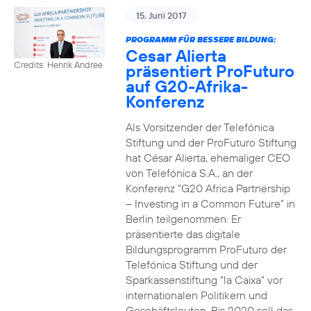
15. Juni 2017
PROGRAMM FÜR BESSERE BILDUNG:
Cesar Alierta
Credits: Henrik Andree
präsentiert ProFuturo
auf G20-Afrika-
Konferenz
Als Vorsitzender der Telefónica
Stiftung und der ProFuturo Stiftung
hat César Alierta, ehemaliger CEO
von Telefónica S.A., an der
Konferenz “G20 Africa Partnership
– Investing in a Common Future” in
Berlin teilgenommen. Er
präsentierte das digitale
Bildungsprogramm ProFuturo der
Telefónica Stiftung und der
Sparkassenstiftung “la Caixa” vor
internationalen Politikern und
Geschäftsleuten. Bis 2020 soll das