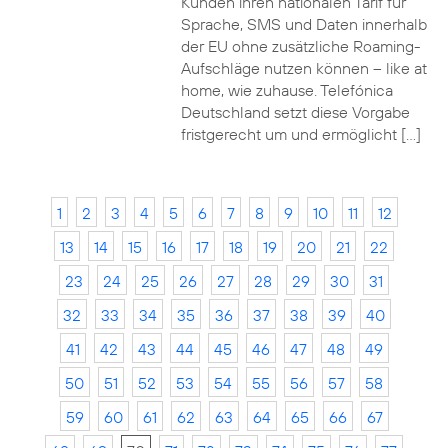
Kunden ihren nationalen Tarif für
Sprache, SMS und Daten innerhalb
der EU ohne zusätzliche Roaming-
Aufschläge nutzen können – like at
home, wie zuhause. Telefónica
Deutschland setzt diese Vorgabe
fristgerecht um und ermöglicht […]
1
2
3
4
5
6
7
8
9
10
11
12
13
14
15
16
17
18
19
20
21
22
23
24
25
26
27
28
29
30
31
32
33
34
35
36
37
38
39
40
41
42
43
44
45
46
47
48
49
50
51
52
53
54
55
56
57
58
59
60
61
62
63
64
65
66
67