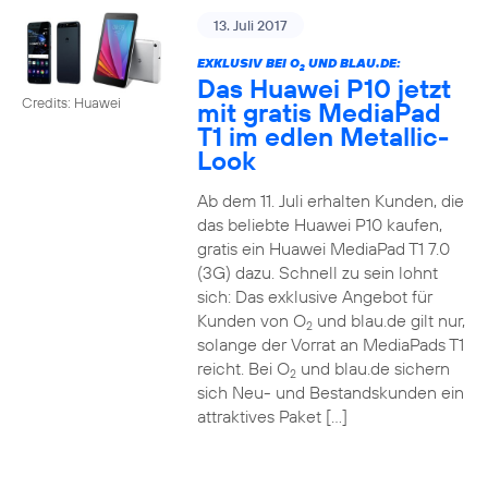
13. Juli 2017
EXKLUSIV BEI O
UND BLAU.DE:
2
Das Huawei P10 jetzt
Credits: Huawei
mit gratis MediaPad
T1 im edlen Metallic-
Look
Ab dem 11. Juli erhalten Kunden, die
das beliebte Huawei P10 kaufen,
gratis ein Huawei MediaPad T1 7.0
(3G) dazu. Schnell zu sein lohnt
sich: Das exklusive Angebot für
Kunden von O
und blau.de gilt nur,
2
solange der Vorrat an MediaPads T1
reicht. Bei O
und blau.de sichern
2
sich Neu- und Bestandskunden ein
attraktives Paket […]