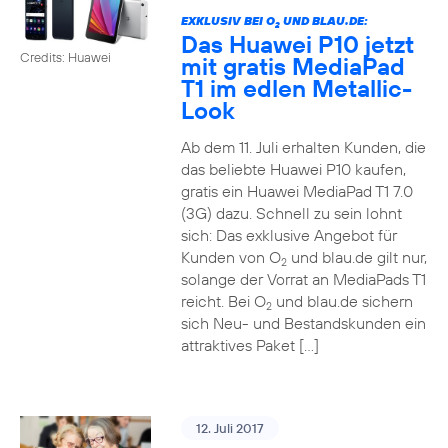
EXKLUSIV BEI O
UND BLAU.DE:
2
Das Huawei P10 jetzt
Credits: Huawei
mit gratis MediaPad
T1 im edlen Metallic-
Look
Ab dem 11. Juli erhalten Kunden, die
das beliebte Huawei P10 kaufen,
gratis ein Huawei MediaPad T1 7.0
(3G) dazu. Schnell zu sein lohnt
sich: Das exklusive Angebot für
Kunden von O
und blau.de gilt nur,
2
solange der Vorrat an MediaPads T1
reicht. Bei O
und blau.de sichern
2
sich Neu- und Bestandskunden ein
attraktives Paket […]
12. Juli 2017