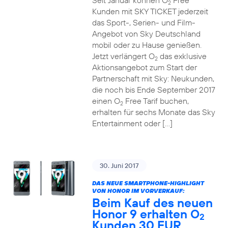
Seit Januar können O
Free
2
Kunden mit SKY TICKET jederzeit
das Sport-, Serien- und Film-
Angebot von Sky Deutschland
mobil oder zu Hause genießen.
Jetzt verlängert O
das exklusive
2
Aktionsangebot zum Start der
Partnerschaft mit Sky: Neukunden,
die noch bis Ende September 2017
einen O
Free Tarif buchen,
2
erhalten für sechs Monate das Sky
Entertainment oder […]
30. Juni 2017
DAS NEUE SMARTPHONE-HIGHLIGHT
VON HONOR IM VORVERKAUF:
Beim Kauf des neuen
Honor 9 erhalten O
2
Kunden 30 EUR