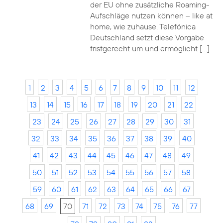
der EU ohne zusätzliche Roaming-
Aufschläge nutzen können – like at
home, wie zuhause. Telefónica
Deutschland setzt diese Vorgabe
fristgerecht um und ermöglicht […]
1
2
3
4
5
6
7
8
9
10
11
12
13
14
15
16
17
18
19
20
21
22
23
24
25
26
27
28
29
30
31
32
33
34
35
36
37
38
39
40
41
42
43
44
45
46
47
48
49
50
51
52
53
54
55
56
57
58
59
60
61
62
63
64
65
66
67
68
69
70
71
72
73
74
75
76
77