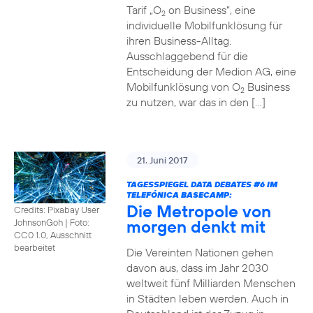
Tarif „O
on Business“, eine
2
individuelle Mobilfunklösung für
ihren Business-Alltag.
Ausschlaggebend für die
Entscheidung der Medion AG, eine
Mobilfunklösung von O
Business
2
zu nutzen, war das in den […]
21. Juni 2017
TAGESSPIEGEL DATA DEBATES
#6
IM
TELEFÓNICA BASECAMP:
Die Metropole von
Credits: Pixabay User
morgen denkt mit
JohnsonGoh
|
Foto:
CC0 1.0, Ausschnitt
bearbeitet
Die Vereinten Nationen gehen
davon aus, dass im Jahr 2030
weltweit fünf Milliarden Menschen
in Städten leben werden. Auch in