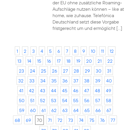
der EU ohne zusätzliche Roaming-
Aufschläge nutzen können – like at
home, wie zuhause. Telefónica
Deutschland setzt diese Vorgabe
fristgerecht um und ermöglicht […]
1
2
3
4
5
6
7
8
9
10
11
12
13
14
15
16
17
18
19
20
21
22
23
24
25
26
27
28
29
30
31
32
33
34
35
36
37
38
39
40
41
42
43
44
45
46
47
48
49
50
51
52
53
54
55
56
57
58
59
60
61
62
63
64
65
66
67
68
69
70
71
72
73
74
75
76
77