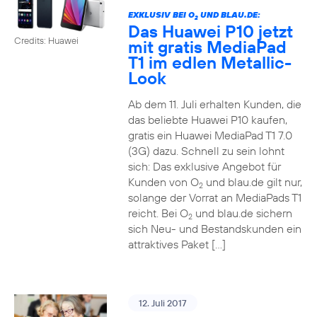
EXKLUSIV BEI O
UND BLAU.DE:
2
Das Huawei P10 jetzt
Credits: Huawei
mit gratis MediaPad
T1 im edlen Metallic-
Look
Ab dem 11. Juli erhalten Kunden, die
das beliebte Huawei P10 kaufen,
gratis ein Huawei MediaPad T1 7.0
(3G) dazu. Schnell zu sein lohnt
sich: Das exklusive Angebot für
Kunden von O
und blau.de gilt nur,
2
solange der Vorrat an MediaPads T1
reicht. Bei O
und blau.de sichern
2
sich Neu- und Bestandskunden ein
attraktives Paket […]
12. Juli 2017