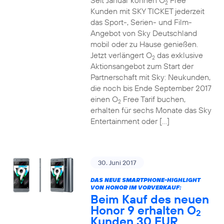
Seit Januar können O
Free
2
Kunden mit SKY TICKET jederzeit
das Sport-, Serien- und Film-
Angebot von Sky Deutschland
mobil oder zu Hause genießen.
Jetzt verlängert O
das exklusive
2
Aktionsangebot zum Start der
Partnerschaft mit Sky: Neukunden,
die noch bis Ende September 2017
einen O
Free Tarif buchen,
2
erhalten für sechs Monate das Sky
Entertainment oder […]
30. Juni 2017
DAS NEUE SMARTPHONE-HIGHLIGHT
VON HONOR IM VORVERKAUF:
Beim Kauf des neuen
Honor 9 erhalten O
2
Kunden 30 EUR