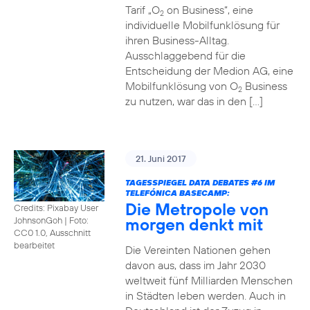
Tarif „O
on Business“, eine
2
individuelle Mobilfunklösung für
ihren Business-Alltag.
Ausschlaggebend für die
Entscheidung der Medion AG, eine
Mobilfunklösung von O
Business
2
zu nutzen, war das in den […]
21. Juni 2017
TAGESSPIEGEL DATA DEBATES
#6
IM
TELEFÓNICA BASECAMP:
Die Metropole von
Credits: Pixabay User
morgen denkt mit
JohnsonGoh
|
Foto:
CC0 1.0, Ausschnitt
bearbeitet
Die Vereinten Nationen gehen
davon aus, dass im Jahr 2030
weltweit fünf Milliarden Menschen
in Städten leben werden. Auch in