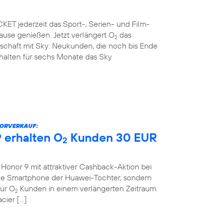
ET jederzeit das Sport-, Serien- und Film-
use genießen. Jetzt verlängert O
das
2
rschaft mit Sky: Neukunden, die noch bis Ende
rhalten für sechs Monate das Sky
VORVERKAUF:
 erhalten O
Kunden 30 EUR
2
onor 9 mit attraktiver Cashback-Aktion bei
eue Smartphone der Huawei-Tochter, sondern
für O
Kunden in einem verlängerten Zeitraum.
2
cier […]