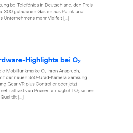
tung bei Telefónica in Deutschland, den Preis
ca. 300 geladenen Gästen aus Politik und
des Unternehmens mehr Vielfalt […]
rdware-Highlights bei O
2
die Mobilfunkmarke O
ihren Anspruch,
2
Ob mit der neuen 360-Grad-Kamera Samsung
sung Gear VR plus Controller oder jetzt
sehr attraktiven Preisen ermöglicht O
seinen
2
Qualität […]