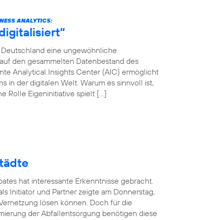
INESS ANALYTICS:
gitalisiert“
ca Deutschland eine ungewöhnliche
en auf den gesammelten Datenbestand des
e Analytical Insights Center (AIC) ermöglicht
in der digitalen Welt. Warum es sinnvoll ist,
 Rolle Eigeninitiative spielt […]
tädte
ates hat interessante Erkenntnisse gebracht.
ls Initiator und Partner zeigte am Donnerstag,
 Vernetzung lösen können. Doch für die
mierung der Abfallentsorgung benötigen diese