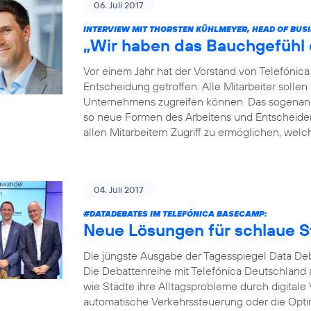
06. Juli 2017
INTERVIEW MIT THORSTEN KÜHLMEYER, HEAD OF BUS
„Wir haben das Bauchgefühl di
Vor einem Jahr hat der Vorstand von Telefóni
Entscheidung getroffen: Alle Mitarbeiter soll
Unternehmens zugreifen können. Das sogenannt
so neue Formen des Arbeitens und Entscheidens 
allen Mitarbeitern Zugriff zu ermöglichen, welche
04. Juli 2017
#DATADEBATES
IM TELEFÓNICA BASECAMP:
Neue Lösungen für schlaue S
Die jüngste Ausgabe der Tagesspiegel Data Deb
Die Debattenreihe mit Telefónica Deutschland a
wie Städte ihre Alltagsprobleme durch digitale
automatische Verkehrssteuerung oder die Opti