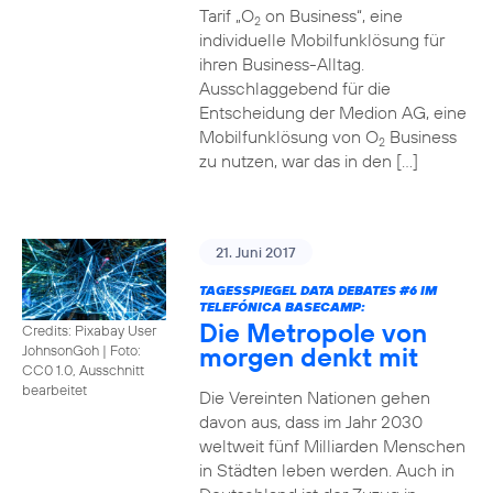
Tarif „O
on Business“, eine
2
individuelle Mobilfunklösung für
ihren Business-Alltag.
Ausschlaggebend für die
Entscheidung der Medion AG, eine
Mobilfunklösung von O
Business
2
zu nutzen, war das in den […]
21. Juni 2017
TAGESSPIEGEL DATA DEBATES
#6
IM
TELEFÓNICA BASECAMP:
Die Metropole von
Credits: Pixabay User
morgen denkt mit
JohnsonGoh
|
Foto:
CC0 1.0, Ausschnitt
bearbeitet
Die Vereinten Nationen gehen
davon aus, dass im Jahr 2030
weltweit fünf Milliarden Menschen
in Städten leben werden. Auch in