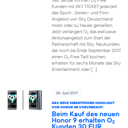
Seit Januar können O
Free
2
Kunden mit SKY TICKET jederzeit
das Sport-, Serien- und Film-
Angebot von Sky Deutschland
mobil oder zu Hause genießen.
Jetzt verlängert O
das exklusive
2
Aktionsangebot zum Start der
Partnerschaft mit Sky: Neukunden,
die noch bis Ende September 2017
einen O
Free Tarif buchen,
2
erhalten für sechs Monate das Sky
Entertainment oder […]
30. Juni 2017
DAS NEUE SMARTPHONE-HIGHLIGHT
VON HONOR IM VORVERKAUF:
Beim Kauf des neuen
Honor 9 erhalten O
2
Kunden 30 EUR