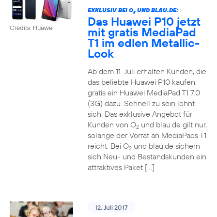
EXKLUSIV BEI O
UND BLAU.DE:
2
Das Huawei P10 jetzt
Credits: Huawei
mit gratis MediaPad
T1 im edlen Metallic-
Look
Ab dem 11. Juli erhalten Kunden, die
das beliebte Huawei P10 kaufen,
gratis ein Huawei MediaPad T1 7.0
(3G) dazu. Schnell zu sein lohnt
sich: Das exklusive Angebot für
Kunden von O
und blau.de gilt nur,
2
solange der Vorrat an MediaPads T1
reicht. Bei O
und blau.de sichern
2
sich Neu- und Bestandskunden ein
attraktives Paket […]
12. Juli 2017