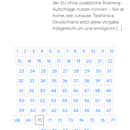
der EU ohne zusätzliche Roaming-
Aufschläge nutzen können – like at
home, wie zuhause. Telefónica
Deutschland setzt diese Vorgabe
fristgerecht um und ermöglicht […]
1
2
3
4
5
6
7
8
9
10
11
12
13
14
15
16
17
18
19
20
21
22
23
24
25
26
27
28
29
30
31
32
33
34
35
36
37
38
39
40
41
42
43
44
45
46
47
48
49
50
51
52
53
54
55
56
57
58
59
60
61
62
63
64
65
66
67
68
69
70
71
72
73
74
75
76
77