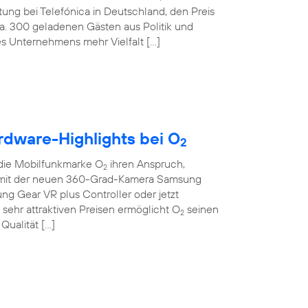
tung bei Telefónica in Deutschland, den Preis
ca. 300 geladenen Gästen aus Politik und
des Unternehmens mehr Vielfalt […]
rdware-Highlights bei O
2
die Mobilfunkmarke O
ihren Anspruch,
2
Ob mit der neuen 360-Grad-Kamera Samsung
sung Gear VR plus Controller oder jetzt
sehr attraktiven Preisen ermöglicht O
seinen
2
Qualität […]