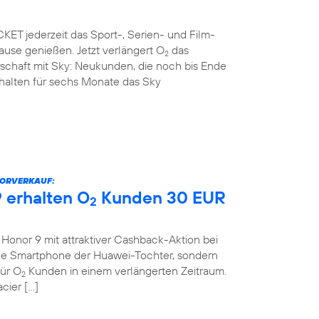
ET jederzeit das Sport-, Serien- und Film-
use genießen. Jetzt verlängert O
das
2
rschaft mit Sky: Neukunden, die noch bis Ende
rhalten für sechs Monate das Sky
VORVERKAUF:
 erhalten O
Kunden 30 EUR
2
onor 9 mit attraktiver Cashback-Aktion bei
eue Smartphone der Huawei-Tochter, sondern
für O
Kunden in einem verlängerten Zeitraum.
2
cier […]