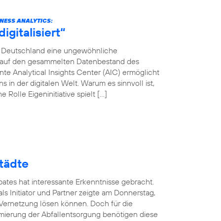
INESS ANALYTICS:
gitalisiert“
ca Deutschland eine ungewöhnliche
en auf den gesammelten Datenbestand des
e Analytical Insights Center (AIC) ermöglicht
in der digitalen Welt. Warum es sinnvoll ist,
 Rolle Eigeninitiative spielt […]
tädte
ates hat interessante Erkenntnisse gebracht.
ls Initiator und Partner zeigte am Donnerstag,
 Vernetzung lösen können. Doch für die
mierung der Abfallentsorgung benötigen diese