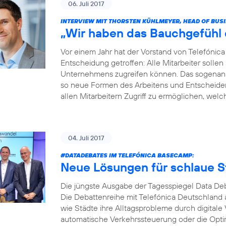
06. Juli 2017
INTERVIEW MIT THORSTEN KÜHLMEYER, HEAD OF BUS
„Wir haben das Bauchgefühl di
Vor einem Jahr hat der Vorstand von Telefóni
Entscheidung getroffen: Alle Mitarbeiter soll
Unternehmens zugreifen können. Das sogenannt
so neue Formen des Arbeitens und Entscheidens 
allen Mitarbeitern Zugriff zu ermöglichen, welche
04. Juli 2017
#DATADEBATES
IM TELEFÓNICA BASECAMP:
Neue Lösungen für schlaue S
Die jüngste Ausgabe der Tagesspiegel Data Deb
Die Debattenreihe mit Telefónica Deutschland a
wie Städte ihre Alltagsprobleme durch digitale
automatische Verkehrssteuerung oder die Opti